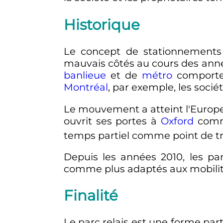
Historique
Le concept de stationnements i
mauvais côtés au cours des année
banlieue
et de
métro
comporten
Montréal
, par exemple, les sociét
Le mouvement a atteint l'Europe
ouvrit ses portes à
Oxford
comme
temps partiel comme point de tra
Depuis les années 2010, les par
comme plus adaptés aux mobilités
Finalité
Le parc relais est une forme part