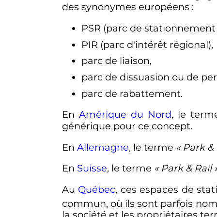
des synonymes européens
:
PSR (parc de stationnement 
PIR (parc d'intérêt régional),
parc de liaison,
parc de dissuasion ou de pe
parc de rabattement.
En
Amérique du Nord
, le ter
générique pour ce concept.
En
Allemagne
, le terme
«
Park &
En
Suisse
, le terme
«
Park & Rail
Au
Québec
, ces espaces de stat
commun, où ils sont parfois n
la société et les propriétaires ter