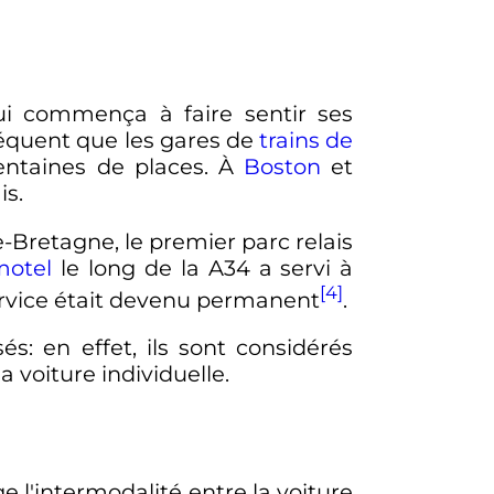
i commença à faire sentir ses
réquent que les gares de
trains de
ntaines de places. À
Boston
et
is.
Bretagne, le premier parc relais
motel
le long de la A34 a servi à
[4]
service était devenu permanent
.
s: en effet, ils sont considérés
 voiture individuelle.
e l'intermodalité entre la voiture