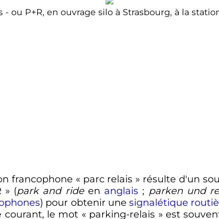
s - ou P+R, en ouvrage silo à Strasbourg, à la stat
sion francophone «
parc relais
» résulte d'un s
R
» (
park and ride
en
anglais
;
parken und re
cophones
) pour obtenir une
signalétique routi
e courant, le mot «
parking-relais
» est souven