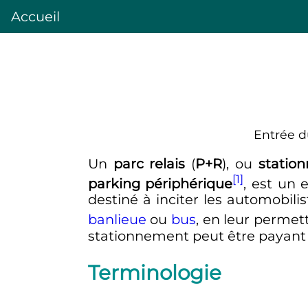
Accueil
Entrée du
Un
parc relais
(
P+R
), ou
station
[1]
parking périphérique
, est un
destiné à inciter les automobil
banlieue
ou
bus
, en leur permet
stationnement peut être payant o
Terminologie