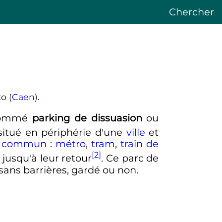
Chercher
o (
Caen
).
 nommé
parking de dissuasion
ou
 situé en périphérie d'une
ville
et
en commun
:
métro
,
tram
,
train de
[2]
jusqu'à leur retour
. Ce parc de
sans barrières, gardé ou non.