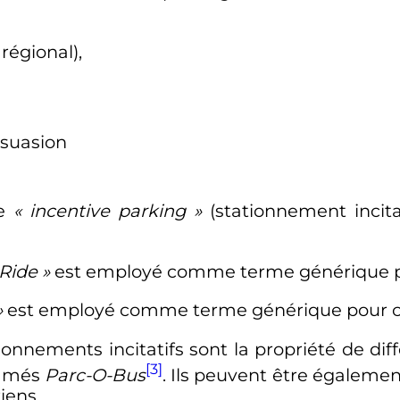
régional),
rsuasion
me
«
incentive parking
»
(stationnement incit
 Ride
»
est employé comme terme générique p
»
est employé comme terme générique pour c
ionnements incitatifs sont la propriété de dif
[3]
ommés
Parc-O-Bus
. Ils peuvent être égaleme
riens.