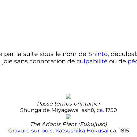
e par la suite sous le nom de
Shinto
, déculpab
 joie sans connotation de
culpabilité
ou de
pé
Passe temps printanier
Shunga de Miyagawa Isshō,
ca.
1750
The Adonis Plant (Fukujusô)
Gravure sur bois
,
Katsushika Hokusai
ca. 1815