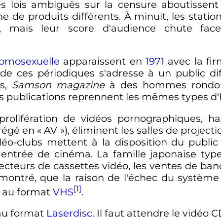
tes lois ambiguës sur la censure aboutissent 
 de produits différents. À minuit, les statio
, mais leur score d'audience chute fac
omosexuelle
apparaissent en
1971
avec la fi
de ces périodiques s'adresse à un public di
ls,
Samson magazine
à des hommes rondou
ces publications reprennent les mêmes types 
rolifération de vidéos pornographiques, h
égé en « AV »), éliminent les salles de proje
vidéo-clubs mettent à la disposition du publi
ntrée de cinéma. La famille japonaise typ
ecteurs de cassettes vidéo, les ventes de band
démontré, que la raison de l'échec du systè
[1]
s au format
VHS
.
au format
Laserdisc
. Il faut attendre le vidéo C