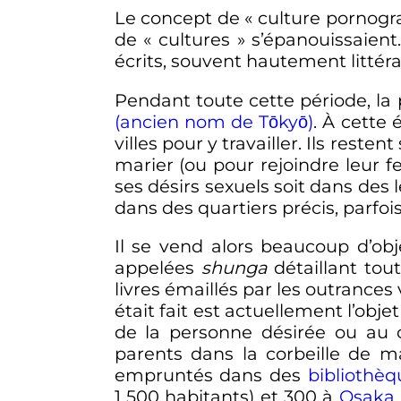
Le concept de «
culture pornog
de «
cultures
» s’épanouissaient
écrits, souvent hautement littér
Pendant toute cette période, la p
(ancien nom de Tōkyō)
. À cette 
villes pour y travailler. Ils rest
marier (ou pour rejoindre leur 
ses désirs sexuels soit dans des
dans des quartiers précis, parfoi
Il se vend alors beaucoup d’obj
appelées
shunga
détaillant tou
livres émaillés par les outrances
était fait est actuellement l’obj
de la personne désirée ou au
parents dans la corbeille de mar
empruntés dans des
bibliothèq
1 500 habitants
) et 300 à
Osaka