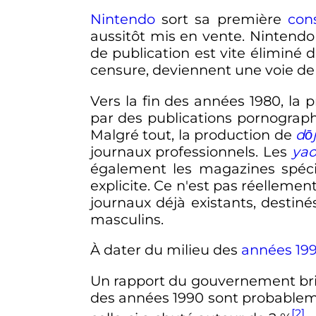
Nintendo
sort sa première
con
aussitôt mis en vente. Nintendo
de publication est vite éliminé 
censure, deviennent une voie de 
Vers la fin des années 1980, la
par des publications pornogra
Malgré tout, la production de
dōj
journaux professionnels. Les
yao
également les magazines spécia
explicite. Ce n'est pas réelleme
journaux déjà existants, destiné
masculins.
À dater du milieu des
années 19
Un rapport du gouvernement brit
des années 1990 sont probableme
[2]