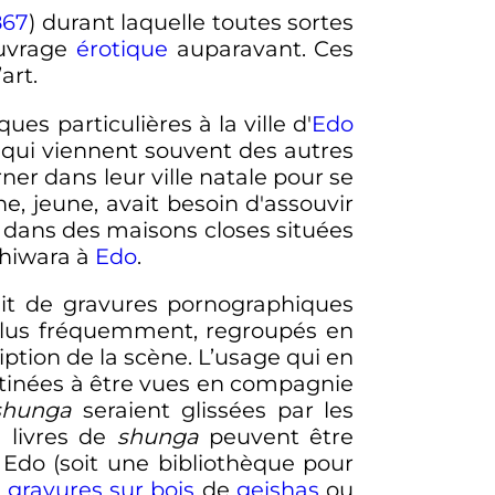
867
) durant laquelle toutes sortes
ouvrage
érotique
auparavant. Ces
art.
es particulières à la ville d'
Edo
ui viennent souvent des autres
rner dans leur ville natale pour se
, jeune, avait besoin d'assouvir
t dans des maisons closes situées
shiwara à
Edo
.
agit de gravures pornographiques
e plus fréquemment, regroupés en
iption de la scène. L’usage qui en
destinées à être vues en compagnie
shunga
seraient glissées par les
s livres de
shunga
peuvent être
Edo (soit une bibliothèque pour
s
gravures sur bois
de
geishas
ou