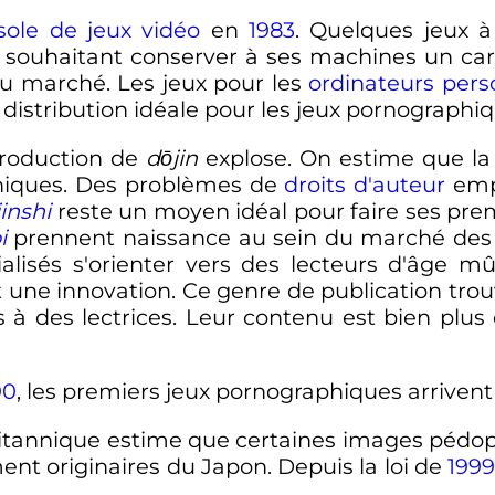
sole de jeux vidéo
en
1983
. Quelques jeux 
 souhaitant conserver à ses machines un cara
du marché. Les jeux pour les
ordinateurs pers
distribution idéale pour les jeux pornographiq
 production de
dōjin
explose. On estime que la 
phiques. Des problèmes de
droits d'auteur
emp
inshi
reste un moyen idéal pour faire ses pre
i
prennent naissance au sein du marché de
lisés s'orienter vers des lecteurs d'âge mûr
nt une innovation. Ce genre de publication tr
s à des lectrices. Leur contenu est bien plu
90
, les premiers jeux pornographiques arrivent
annique estime que certaines images pédophil
nt originaires du Japon. Depuis la loi de
199