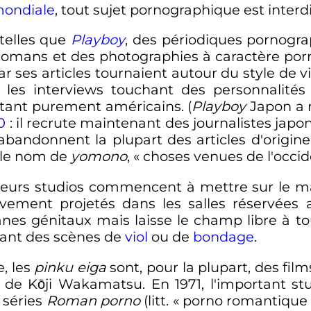
mondiale
, tout sujet pornographique est interdi
 telles que
Playboy
, des périodiques pornogra
 romans et des photographies à caractère po
r ses articles tournaient autour du style de v
, les interviews touchant des personnalité
étant purement américains. (
Playboy
Japon a r
0
: il recrute maintenant des journalistes jap
 abandonnent la plupart des articles d'origin
 le nom de
yomono
, «
choses venues de l'occi
sieurs studios commencent à mettre sur le 
ivement projetés dans les salles réservées 
nes génitaux mais laisse le champ libre à tou
trant des scènes de
viol
ou de
bondage
.
, les
pinku eiga
sont, pour la plupart, des fil
de Kōji Wakamatsu. En 1971, l'important stu
 séries
Roman porno
(litt. «
porno romantique