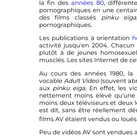
la fin des
années 80
, différen
pornographiques en une centaine
des films classés
pinku eiga
pornographiques.
Les publications à orientation
h
activité jusqu'en 2004. Chacun 
plutôt à de jeunes homosexue
musclés. Les sites Internet de 
Au cours des années 1980, la p
vocable
Adult Video
(souvent abr
aux
pinku eiga
. En effet, les 
nettement moins élevé qu'une e
moins deux téléviseurs et deux l
est dit, sans être réellement 
films AV étaient vendus ou loué
Peu de vidéos AV sont vendues 