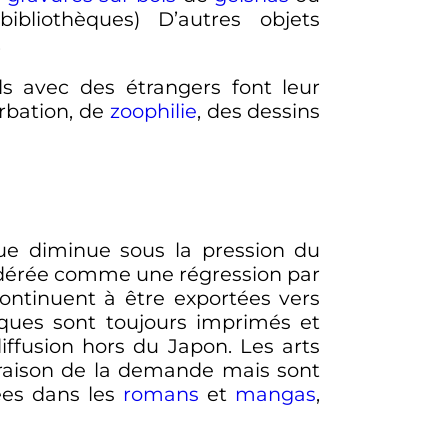
liothèques) D’autres objets
.
ls avec des étrangers font leur
rbation, de
zoophilie
, des dessins
que diminue sous la pression du
sidérée comme une régression par
continuent à être exportées vers
ques sont toujours imprimés et
ffusion hors du Japon. Les arts
n raison de la demande mais sont
ées dans les
romans
et
mangas
,