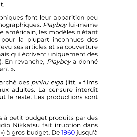
t.
phiques font leur apparition peu
rnographiques.
Playboy
lui-même
ie américain, les modèles n'étant
s pour la plupart inconnues des
evu ses articles et sa couverture
onais qui écrivent uniquement des
e). En revanche,
Playboy
a donné
dent
».
marché des
pinku eiga
(litt. «
films
aux adultes. La censure interdit
t le reste. Les productions sont
ms à petit budget produits par des
dio Nikkatsu fait irruption dans
») à gros budget. De
1960
jusqu'à