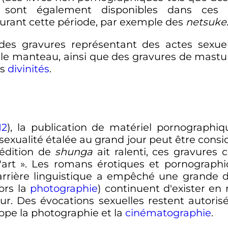
ont également disponibles dans ces bib
durant cette période, par exemple des
netsuke
 des gravures représentant des actes sexue
 le manteau, ainsi que des gravures de mastu
es
divinités
.
12
), la publication de matériel pornographi
exualité étalée au grand jour peut être con
'édition de
shunga
ait ralenti, ces gravures 
'art
». Les romans érotiques et pornographi
arrière linguistique a empêché une grande di
ors la
photographie
) continuent d'exister e
. Des évocations sexuelles restent autoris
appe la photographie et la
cinématographie
.