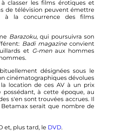
à classer les films érotiques et
ns de télévision peuvent émettre
e à la concurrence des films
rme
Barazoku
, qui poursuivra son
fférent:
Badi magazine
convient
illards et
G-men
aux hommes
d'hommes.
abituellement désignées sous le
ction cinématographiques dévolues
c la location de ces AV à un prix
e possédant, à cette époque, au
es s'en sont trouvées accrues. Il
me Betamax serait que nombre de
D et, plus tard, le
DVD
.