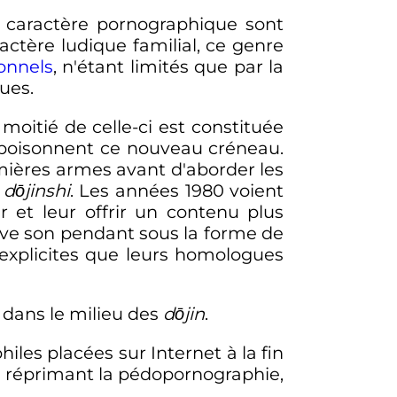
à caractère pornographique sont
ctère ludique familial, ce genre
onnels
, n'étant limités que par la
ues.
moitié de celle-ci est constituée
oisonnent ce nouveau créneau.
mières armes avant d'aborder les
s
dōjinshi
. Les années 1980 voient
 et leur offrir un contenu plus
ouve son pendant sous la forme de
s explicites que leurs homologues
 dans le milieu des
dōjin
.
es placées sur Internet à la fin
9
réprimant la pédopornographie,