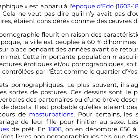
raphique
» est apparu à l'
époque d'Edo
(
1603
-
1
. Cela ne veut pas dire qu’il n’y avait pas d’
aires, étaient considérés comme des œuvres d’
ornographie fleurit en raison des caractéristiqu
époque, la ville est peuplée à 60
% d'hommes q
ent sur place pendant des années avant de retou
femme). Cette importante population masculine
 lectures érotiques et/ou pornographiques, soi
s contrôlées par l'État comme le quartier d'Yo
ets pornographiques. Le plus souvent, il s’
tes sortes de postures. Ces dessins sont, l
 verbales des partenaires ou d’une brève descr
et de débats. Il est probable qu’elles étaient 
 cours de
masturbations
.
Pour certains, les
iage de leur fille pour l’initier au sexe
. Le
ues
de prêt. En
1808
, on en dénombre 656 à 
. (des livres non pornographiques tels que de