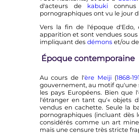
d'acteurs de
kabuki
connus s
pornographiques ont vu le jour 
Vers la fin de l'époque d'Edo,
apparition et sont vendues sous
impliquant des
démons
et/ou d
Époque contemporaine
Au cours de l'
ère Meiji
(
1868
-
19
gouvernement, au motif qu'une s
les pays Européens. Bien que l
l'étranger en tant qu'«
objets d
vendus en cachette. Seule la b
pornographiques (incluant dès l
considérés comme un art mineur
mais une censure très stricte fr