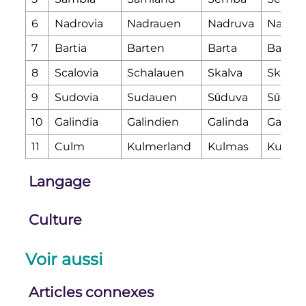
6
Nadrovia
Nadrauen
Nadruva
Nadrā
7
Bartia
Barten
Barta
Barta
8
Scalovia
Schalauen
Skalva
Skalla
9
Sudovia
Sudauen
Sūduva
Sūdaw
10
Galindia
Galindien
Galinda
Galind
11
Culm
Kulmerland
Kulmas
Kulmu
Langage
Culture
Voir aussi
Articles connexes