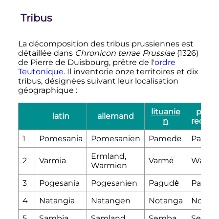
Tribus
La décomposition des tribus prussiennes est
détaillée dans
Chronicon terrae Prussiae
(1326)
de Pierre de Duisbourg, prêtre de l'
ordre
Teutonique
. Il inventorie onze territoires et dix
tribus, désignées suivant leur localisation
géographique
:
lituanie
pruss
latin
allemand
n
reconst
1
Pomesania
Pomesanien
Pamedė
Pamed
Ermland,
2
Varmia
Varmė
Wārmi
Warmien
3
Pogesania
Pogesanien
Pagudė
Pagud
4
Natangia
Natangen
Notanga
Notang
5
Sambia
Samland
Semba
Semba