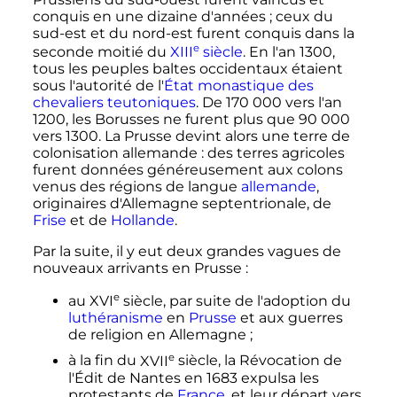
conquis en une dizaine d'années
; ceux du
sud-est et du nord-est furent conquis dans la
e
seconde moitié du
XIII
siècle
. En l'an 1300,
tous les peuples baltes occidentaux étaient
sous l'autorité de l'
État monastique des
chevaliers teutoniques
. De
170 000
vers l'an
1200, les Borusses ne furent plus que
90 000
vers 1300. La Prusse devint alors une terre de
colonisation allemande
: des terres agricoles
furent données généreusement aux colons
venus des régions de langue
allemande
,
originaires d'Allemagne septentrionale, de
Frise
et de
Hollande
.
Par la suite, il y eut deux grandes vagues de
nouveaux arrivants en Prusse
:
e
au
XVI
siècle
, par suite de l'adoption du
luthéranisme
en
Prusse
et aux guerres
de religion en Allemagne
;
e
à la fin du
XVII
siècle
, la Révocation de
l'Édit de Nantes en 1683 expulsa les
protestants de
France
, et leur départ vers