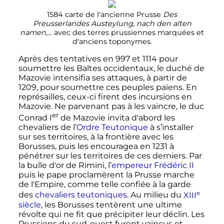
1584 carte de l'ancienne Prusse
Des
Preusserlandes Austeylung, nach den alten
namen,...
avec des terres prussiennes marquées et
d'anciens toponymes.
Après des tentatives en 997 et 1114 pour
soumettre les Baltes occidentaux, le duché de
Mazovie intensifia ses attaques, à partir de
1209, pour soumettre ces peuples païens. En
représailles, ceux-ci firent des incursions en
Mazovie. Ne parvenant pas à les vaincre, le duc
er
Conrad I
de Mazovie invita d'abord les
chevaliers de l’
Ordre Teutonique
à s’installer
sur ses territoires, à la frontière avec les
Borusses, puis les encouragea en 1231 à
pénétrer sur les territoires de ces derniers. Par
la bulle d'or de Rimini, l’
empereur Frédéric II
puis le pape proclamèrent la Prusse marche
de l'Empire, comme telle confiée à la garde
e
des
chevaliers teutoniques
. Au milieu du
XIII
siècle
, les Borusses tentèrent une ultime
révolte qui ne fit que précipiter leur déclin. Les
Prussiens du sud-ouest furent vaincus et