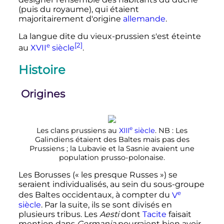
(puis du royaume), qui étaient
majoritairement d'origine
allemande
.
La langue dite du vieux-prussien s'est éteinte
[2]
e
au
XVII
siècle
.
Histoire
Origines
e
Les clans prussiens au
XIII
siècle
. NB
: Les
Galindiens étaient des Baltes mais pas des
Prussiens
; la Lubavie et la Sasnie avaient une
population prusso-polonaise.
Les Borusses («
les presque Russes
») se
seraient individualisés, au sein du sous-groupe
e
des Baltes occidentaux, à compter du
V
siècle
. Par la suite, ils se sont divisés en
plusieurs tribus. Les
Aesti
dont
Tacite
faisait
mention dans
Germania
pourraient bien avoir