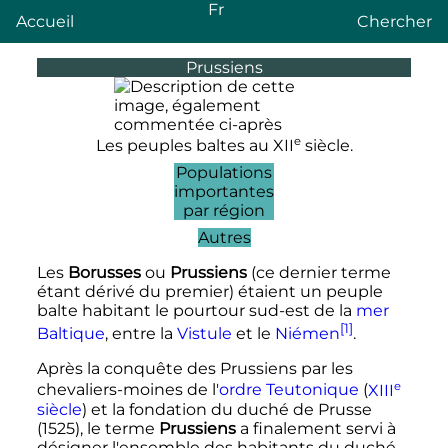
Fr
Accueil
Chercher
Prussiens
e
Les peuples baltes au
XII
siècle.
Populations
importantes
par région
Autres
Les
Borusses
ou
Prussiens
(ce dernier terme
étant dérivé du premier) étaient un peuple
balte habitant le pourtour sud-est de la
mer
[1]
Baltique
, entre la
Vistule
et le
Niémen
.
Après la conquête des Prussiens par les
e
chevaliers-moines de l'
ordre Teutonique
(
XIII
siècle
) et la fondation du duché de Prusse
(1525), le terme
Prussiens
a finalement servi à
désigner l'ensemble des habitants du duché