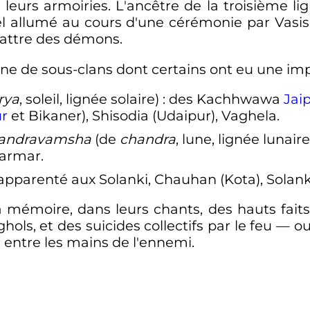
leurs armoiries. L'ancêtre de la troisième li
iciel allumé au cours d'une cérémonie par Va
battre des démons.
gine de sous-clans dont certains ont eu une im
rya
, soleil, lignée solaire)
: des Kachhwawa
Jai
r
et Bikaner), Shisodia (Udaipur), Vaghela.
andravamsha
(de
chandra
, lune, lignée lunaire
Parmar.
apparenté aux Solanki, Chauhan (Kota), Solank
 mémoire, dans leurs chants, des hauts faits
ols, et des suicides collectifs par le feu — o
 entre les mains de l'ennemi.