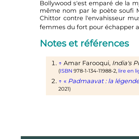
Bollywood s'est emparé de la m
même nom par le poète soufi M
Chittor contre l'envahisseur mu
femmes du fort pour échapper a
Notes et références
↑
Amar
Farooqui
,
India's P
(
ISBN
978-1-134-11988-2
,
lire en l
↑
«
Padmaavat
: la légend
2021
)