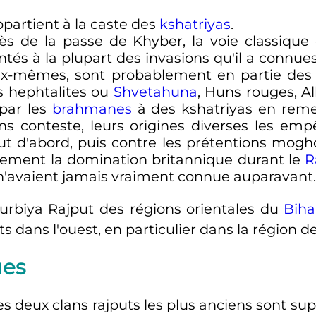
partient à la caste des
kshatriyas
.
s de la passe de Khyber, la voie classique
ontés à la plupart des invasions qu'il a connues
eux-mêmes, sont probablement en partie des
es hephtalites ou
Shvetahuna
, Huns rouges, A
 par les
brahmanes
à des kshatriyas en reme
ans conteste, leurs origines diverses les em
t d'abord, puis contre les prétentions mogho
lement la domination britannique durant le
R
 n'avaient jamais vraiment connue auparavant.
Purbiya Rajput des régions orientales du
Biha
s dans l'ouest, en particulier dans la région 
ues
s deux clans rajputs les plus anciens sont su