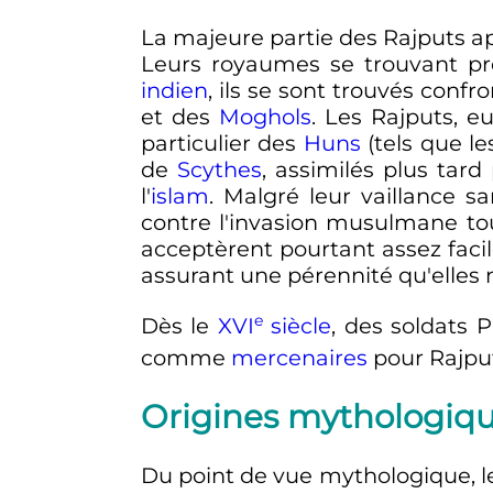
La majeure partie des Rajputs ap
Leurs royaumes se trouvant prè
indien
, ils se sont trouvés confr
et des
Moghols
. Les Rajputs, 
particulier des
Huns
(tels que l
de
Scythes
, assimilés plus tard
l'
islam
. Malgré leur vaillance s
contre l'invasion musulmane tou
acceptèrent pourtant assez faci
assurant une pérennité qu'elles
e
Dès le
XVI
siècle
, des soldats 
comme
mercenaires
pour Rajput
Origines mythologiq
Du point de vue mythologique, le