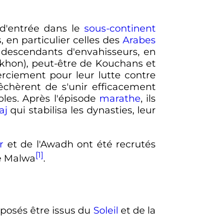
 d'entrée dans le
sous-continent
, en particulier celles des
Arabes
 descendants d'envahisseurs, en
lkhon), peut-être de Kouchans et
rciement pour leur lutte contre
pêchèrent de s'unir efficacement
les. Après l'épisode
marathe
, ils
aj
qui stabilisa les dynasties, leur
r
et de l'Awadh ont été recrutés
[1]
de Malwa
.
pposés être issus du
Soleil
et de la