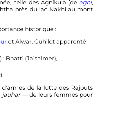
gnée, celle des Agnikula (de
agni
,
sishtha près du lac Nakhi au mont
portance historique
:
pur
et Alwar, Guhilot apparenté
)
: Bhatti (Jaisalmer),
i.
 d'armes de la lutte des Rajputs
u
jauhar
— de leurs femmes pour