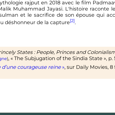
ythologie rajput en 2018 avec le film Padmaa
alik Muhammad Jayasi. L'histoire raconte l
sulman et le sacrifice de son épouse qui acc
[2]
u déshonneur de la capture
.
rincely States
: People, Princes and Colonialis
, «
The Subjugation of the Sindia State
»,
p.
igne
)
e d’une courageuse reine
»
, sur
Daily Movies
,
8 