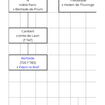
N
Théodrade
noble franc
x Heden de Thuringe
x Bertrade de Prüm
Caribert
comte de Laon
(† 747)
Bertrade
(726 † 783)
x
Pépin le Bref