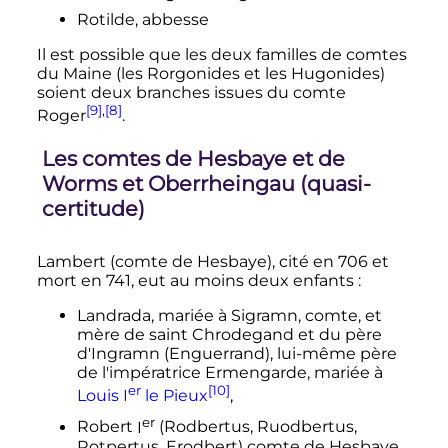
Rotilde, abbesse
Il est possible que les deux familles de comtes
du Maine (les Rorgonides et les Hugonides)
soient deux branches issues du comte
[9]
,
[8]
Roger
.
Les comtes de Hesbaye et de
Worms et Oberrheingau (quasi-
certitude)
Lambert (comte de Hesbaye), cité en 706 et
mort en 741, eut au moins deux enfants
:
Landrada, mariée à Sigramn, comte, et
mère de saint Chrodegand et du père
d'Ingramn (Enguerrand), lui-même père
de l'impératrice Ermengarde, mariée à
er
[10]
Louis
I
le Pieux
,
er
Robert
I
(Rodbertus, Ruodbertus,
Rotpertus, Erodbert) comte de Hesbaye