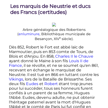
Les marquis de Neustrie et ducs
des Francs (certitudes)
Arbre généalogique des Robertiens
(
enluminure
, Bibliothèque municipale de
e
Besançon,
XIV
siècle
).
Dès 852, Robert le Fort est abbé laïc de
Marmoutier, puis en 853 comte de Tours, de
Blois et d'Anjou. En 858,
Charles II le Chauve
ayant donné le Maine à son fils
Louis II de
France
, il se révolte, et ne se soumet qu'en 861,
recevant en échange le marquisat de
Neustrie. Il est tué en 866 en luttant contre les
Vikings
, lors de la Bataille de Brissarthe. Ses
deux fils
Eudes
et
Robert
étant trop jeunes
pour lui succéder, tous ses honneurs furent
confiés à un parent de sa femme, Hugues
l'Abbé. Eudes, devenu adulte, ne put obtenir
l'héritage paternel avant la mort d'Hugues
l'Abbé et le comté de Paris lui fut confié en