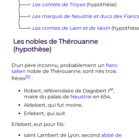
     ├──> 
Les comtes de Troyes
 (hypothèse)

     │

     ├──> 
Les marquis de Neustrie et ducs des Franc
     │

     └──> 
Les comtes de Laon et de Vexin
 (hypothèse
Les nobles de Thérouanne
(hypothèse)
D'un père inconnu, probablement un
franc
salien
noble de Thérouanne, sont nés trois
[5]
frères
:
er
Robert, référendaire de Dagobert
I
,
maire du palais de
Neustrie
en 654,
Aldebert, qui fut moine,
Erlebert,
qui suit
.
Erlebert, eut pour fils
:
saint Lambert de Lyon, second
abbé de