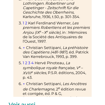
↑
Hugues le Grand
et
Hugues
Lothringen. Robertiner und
Capet
portèrent le titre de duc des
Capetinger - Zeitschrift für die
Francs avant de remplacer à la tête
Geschichte des Oberrheins
,
du Royaume des Francs les
Karlsruhe, 1936, t.50, p. 301-354.
Carolingiens
comme
Charles Martel
1
2
Karl Ferdinand Werner,
Les
et
Pépin le Bref
avant de remplacer
premiers Robertiens et les premiers
les
Mérovingiens
.
e
e
Anjou (
IX
–
X
siècle
)
, in
: Mémoires
↑
Adélaïde de Poitiers est fille de
de la Société des Antiquaires de
Guillaume III, comte de Poitiers, et
l’Ouest, 1997.
d'Adèle de Normandie. Guillaume III
er
↑
Christian Settipani,
La préhistoire
est petit-fils de Ramnulf
I
, comte
des Capétiens (481-987)
, éd. Patrick
de Poitiers, dont la mère est une
Van Kerrebrouck, 1993, p. 399.
descendante carolingienne (voir
Ramnulf Ier de Poitiers). Adèle de
1
2
3
4
Hervé Pinoteau,
La
Normandie est fille de
Rollon
et de
e
symbolique royale française,
V
–
Poppa de Bayeux, également
e
XVIII
siècles
, P.S.R. éditions, 2004,
descendante carolingienne (voir
p.
43.
l'article Poppa de Bayeux).
↑
Christian Settipani,
Les Ancêtres
e
de Charlemagne
,
2
édition
revue
et corrigée, éd. P & G,
Prosopographia et Genealogica,
2015, p. 103.
Voir aussi