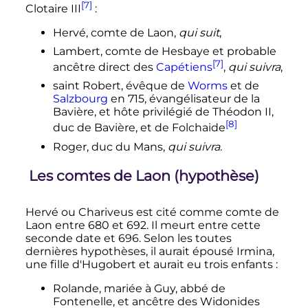
[7]
Clotaire III
:
Hervé, comte de Laon,
qui suit
,
Lambert, comte de Hesbaye et probable
[7]
ancêtre direct des
Capétiens
,
qui suivra
,
saint Robert, évêque de
Worms
et de
Salzbourg
en 715, évangélisateur de la
Bavière, et hôte privilégié de Théodon II,
[8]
duc de Bavière, et de Folchaide
Roger, duc du Mans,
qui suivra
.
Les comtes de Laon (hypothèse)
Hervé ou Chariveus est cité comme comte de
Laon entre 680 et 692. Il meurt entre cette
seconde date et 696. Selon les toutes
dernières hypothèses, il aurait épousé Irmina,
une fille d'Hugobert et aurait eu trois enfants
:
Rolande, mariée à Guy, abbé de
Fontenelle, et ancêtre des Widonides