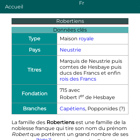
Fr
Accueil
Robertiens
Données clés
Type
Maison
royale
Pays
Neustrie
Marquis de Neustrie puis
comtes de Hesbaye puis
Titres
ducs des Francs et enfin
rois des Francs
715
avec
Fondation
er
Robert
I
de Hesbaye
Branches
Capétiens
, Popponides (?)
La famille des
Robertiens
est une famille de la
noblesse franque qui tire son nom du prénom
Robert
que portèrent un grand nombre de ses
[Note 1]