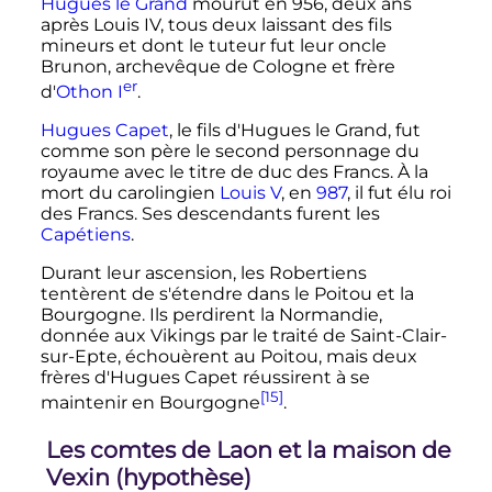
Hugues le Grand
mourut en 956, deux ans
après Louis IV, tous deux laissant des fils
mineurs et dont le tuteur fut leur oncle
Brunon, archevêque de Cologne et frère
er
d'
Othon
I
.
Hugues Capet
, le fils d'Hugues le Grand, fut
comme son père le second personnage du
royaume avec le titre de duc des Francs. À la
mort du carolingien
Louis V
, en
987
, il fut élu roi
des Francs. Ses descendants furent les
Capétiens
.
Durant leur ascension, les Robertiens
tentèrent de s'étendre dans le Poitou et la
Bourgogne. Ils perdirent la Normandie,
donnée aux Vikings par le traité de Saint-Clair-
sur-Epte, échouèrent au Poitou, mais deux
frères d'Hugues Capet réussirent à se
[15]
maintenir en Bourgogne
.
Les comtes de Laon et la maison de
Vexin (hypothèse)