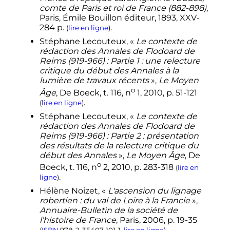
comte de Paris et roi de France (882-898)
,
Paris, Émile Bouillon éditeur,
1893
,
XXV
-
284
p.
.
(
lire en ligne
)
Stéphane
Lecouteux
, «
Le contexte de
rédaction des
Annales
de Flodoard de
Reims (919-966) : Partie 1 : une relecture
critique du début des
Annales
à la
lumière de travaux récents
»,
Le Moyen
o
Âge
, De Boeck,
t.
116,
n
1,
2010
,
p.
51-121
.
(
lire en ligne
)
Stéphane
Lecouteux
, «
Le contexte de
rédaction des
Annales
de Flodoard de
Reims (919-966) : Partie 2 : présentation
des résultats de la relecture critique du
début des
Annales
»,
Le Moyen Âge
, De
o
Boeck,
t.
116,
n
2,
2010
,
p.
283-318
(
lire en
.
ligne
)
Hélène
Noizet
, «
L'ascension du lignage
robertien : du val de Loire à la Francie
»,
Annuaire-Bulletin de la société de
l’histoire de France
, Paris,
2006
,
p.
19-35
.