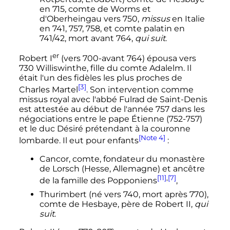
en 715, comte de Worms et
d'Oberheingau vers 750,
missus
en Italie
en 741, 757, 758, et comte palatin en
741/42, mort avant 764,
qui suit
.
er
Robert
I
(vers 700-avant 764) épousa vers
730 Williswinthe, fille du comte Adalelm. Il
était l'un des fidèles les plus proches de
[3]
Charles Martel
. Son intervention comme
missus royal avec l'abbé Fulrad de Saint-Denis
est attestée au début de l'année 757 dans les
négociations entre le pape Étienne (752-757)
et le duc Désiré prétendant à la couronne
[Note 4]
lombarde. Il eut pour enfants
:
Cancor, comte, fondateur du monastère
de Lorsch (Hesse, Allemagne) et ancêtre
[11]
,
[7]
de la famille des Popponiens
,
Thurimbert (né vers 740, mort après 770),
comte de Hesbaye, père de Robert II,
qui
suit
.