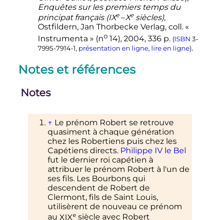
Enquêtes sur les premiers temps du
e
e
principat français (
IX
–
X
siècles)
,
Ostfildern, Jan Thorbecke Verlag,
coll.
«
o
Instrumenta » (
n
14),
2004
, 336
p.
(
ISBN
3-
.
7995-7914-1
,
présentation en ligne
,
lire en ligne
)
Notes et références
Notes
↑
Le prénom Robert se retrouve
quasiment à chaque génération
chez les Robertiens puis chez les
Capétiens directs.
Philippe IV le Bel
fut le dernier roi capétien à
attribuer le prénom Robert à l'un de
ses fils. Les Bourbons qui
descendent de Robert de
Clermont, fils de Saint Louis,
utilisèrent de nouveau ce prénom
e
au
XIX
siècle
avec Robert