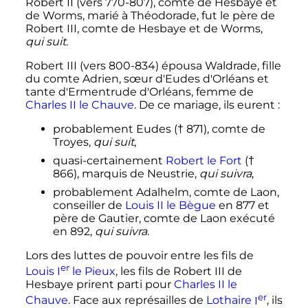
Robert II (vers 770-807), comte de Hesbaye et
de Worms, marié à Théodorade, fut le père de
Robert III, comte de Hesbaye et de Worms,
qui suit
.
Robert III (vers 800-834) épousa Waldrade, fille
du comte Adrien, sœur d'Eudes d'Orléans et
tante d'Ermentrude d'Orléans, femme de
Charles II le Chauve
. De ce mariage, ils eurent
:
probablement Eudes († 871), comte de
Troyes,
qui suit
,
quasi-certainement
Robert le Fort
(†
866), marquis de Neustrie,
qui suivra
,
probablement Adalhelm, comte de Laon,
conseiller de
Louis II le Bègue
en 877 et
père de Gautier, comte de Laon exécuté
en 892,
qui suivra
.
Lors des luttes de pouvoir entre les fils de
er
Louis
I
le Pieux
, les fils de Robert III de
Hesbaye prirent parti pour
Charles II le
er
Chauve
. Face aux représailles de
Lothaire
I
, ils