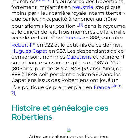
membres
. La puissance des Robertiens,
fortement implantés en
Neustrie
, s'explique
moins par
« leur carrière royale intermittente »
que par leur
« capacité à renoncer au trône
[1]
pour affermir leur position »
dans le royaume
et le diriger de fait. Trois membres de la famille
accédèrent au trône
:
Eudes
en 888, son frère
er
Robert
I
en 922 et le petit-fils de ce dernier,
Hugues Capet
en 987. Les descendants de ce
dernier sont nommés
Capétiens
et régnèrent
sur la France sans interruption de 987 à 1792
(805 ans) puis de 1815 à 1848 (33 ans). Ainsi, de
888 à 1848, soit pendant environ 960 ans, les
Capétiens issus des Robertiens ont joué un
[Note
rôle politique de premier plan en
France
2]
.
Histoire et généalogie des
Robertiens
Arbre généalogique des Robertiens