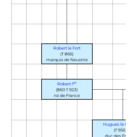
Robert le Fort
(† 866)
marquis de Neustrie
er
Robert
I
(860 † 923)
roi de France
Hugues le Gran
(† 956)
duc des Francs