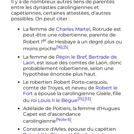
Il y a de nombreux autres liens de parentés
entre les dynasties carolingiennes et
capétiennes, certaines attestées, d'autres
possibles. On peut citer
:
La femme de
Charles Martel
, Rotrude est
peut-être une robertienne, parente de
er
Robert
I
de Hesbaye à un degré plus ou
[16]
,
[5]
moins proche
.
La femme de
Pépin le Bref
,
Bertrade de
Laon
, est issue des comtes de Laon, donc
probablement robertienne, selon une
hypothèse énoncée plus haut.
Le robertien Robert Porte-carquois,
comte de Troyes, et neveu de
Robert le
Fort
a épousé la carolingienne Gisèle, fille
[15]
,
[13]
du roi
Louis II le Bègue
.
Adélaïde de Poitiers, la femme d'Hugues
Capet est d'ascendance
[Note 6]
carolingienne
.
Constance d'Arles, épouse du capétien