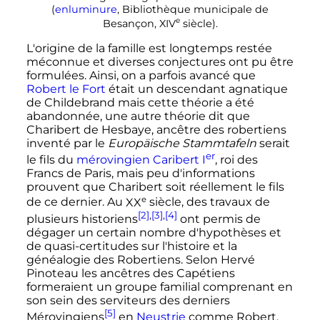
(
enluminure
, Bibliothèque municipale de
e
Besançon,
XIV
siècle
).
L'origine de la famille est longtemps restée
méconnue et diverses conjectures ont pu être
formulées. Ainsi, on a parfois avancé que
Robert le Fort
était un descendant agnatique
de Childebrand mais cette théorie a été
abandonnée, une autre théorie dit que
Charibert de Hesbaye, ancêtre des robertiens
inventé par le
Europäische Stammtafeln
serait
er
le fils du
mérovingien
Caribert
I
, roi des
Francs de Paris, mais peu d'informations
prouvent que Charibert soit réellement le fils
e
de ce dernier. Au
XX
siècle
, des travaux de
[2]
,
[3]
,
[4]
plusieurs historiens
ont permis de
dégager un certain nombre d'hypothèses et
de quasi-certitudes sur l'histoire et la
généalogie des Robertiens. Selon Hervé
Pinoteau les ancêtres des Capétiens
formeraient un groupe familial comprenant en
son sein des serviteurs des derniers
[5]
Mérovingiens
en
Neustrie
comme Robert,