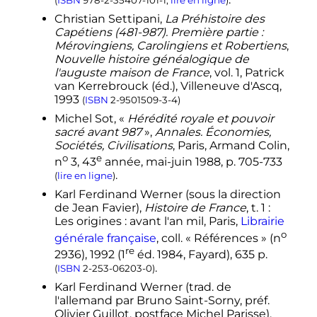
(
ISBN
978-2-35407-101-1
,
lire en ligne
)
Christian Settipani,
La Préhistoire des
Capétiens (481-987). Première partie
:
Mérovingiens, Carolingiens et Robertiens
,
Nouvelle histoire généalogique de
l'auguste maison de France
, vol. 1, Patrick
van Kerrebrouck (éd.), Villeneuve d'Ascq,
1993
(
ISBN
2-9501509-3-4
)
Michel
Sot
, «
Hérédité royale et pouvoir
sacré avant 987
»,
Annales. Économies,
Sociétés, Civilisations
, Paris, Armand Colin,
o
e
n
3,
43
année,
mai-juin 1988
,
p.
705-733
.
(
lire en ligne
)
Karl Ferdinand
Werner
(sous la direction
de Jean Favier),
Histoire de France
,
t.
1 :
Les origines : avant l'an mil
, Paris,
Librairie
o
générale française
,
coll.
« Références » (
n
re
2936),
1992
(
1
éd.
1984, Fayard), 635
p.
.
(
ISBN
2-253-06203-0
)
Karl Ferdinand
Werner
(
trad.
de
l'allemand par Bruno Saint-Sorny,
préf.
Olivier Guillot, postface Michel Parisse),