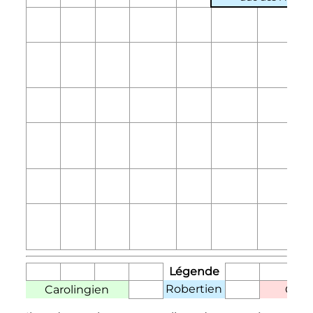
Légende
Robertien
Carolingien
Otto