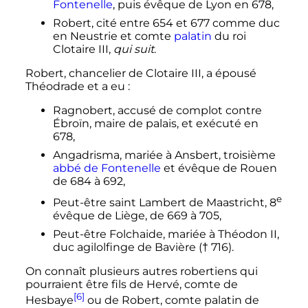
Fontenelle
, puis évêque de Lyon en 678,
Robert, cité entre 654 et 677 comme duc
en Neustrie et comte
palatin
du roi
Clotaire III,
qui suit
.
Robert, chancelier de Clotaire III, a épousé
Théodrade et a eu
:
Ragnobert, accusé de complot contre
Ébroïn, maire de palais, et exécuté en
678,
Angadrisma, mariée à Ansbert, troisième
abbé de Fontenelle
et évêque de Rouen
de 684 à 692,
e
Peut-être saint Lambert de Maastricht,
8
évêque
de Liège, de 669 à 705,
Peut-être Folchaide, mariée à Théodon II,
duc agilolfinge de Bavière († 716).
On connaît plusieurs autres robertiens qui
pourraient être fils de Hervé, comte de
[6]
Hesbaye
ou de Robert, comte palatin de