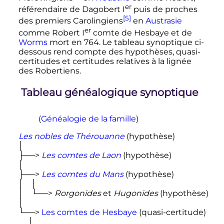
er
référendaire de Dagobert
I
puis de proches
[5]
des premiers Carolingiens
en
Austrasie
er
comme Robert
I
comte de Hesbaye et de
Worms
mort en 764. Le tableau synoptique ci-
dessous rend compte des hypothèses, quasi-
certitudes et certitudes relatives à la lignée
des Robertiens.
Tableau généalogique synoptique
(
Généalogie de la famille
)
Les nobles de Thérouanne
 (hypothèse)

│

├──> 
Les comtes de Laon
 (hypothèse)

│

├──> 
Les comtes du Mans
 (hypothèse)

│    │

│    └──> 
Rorgonides
 et 
Hugonides
 (hypothèse)

│

└──> 
Les comtes de Hesbaye
 (quasi-certitude)

     │
