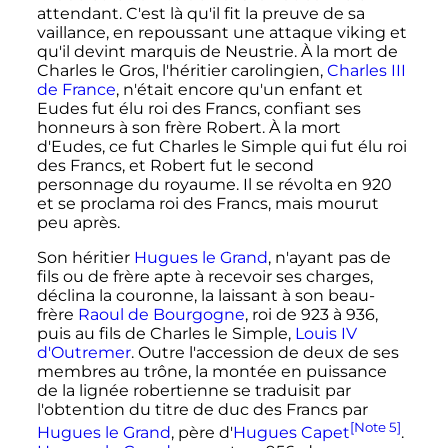
attendant. C'est là qu'il fit la preuve de sa
vaillance, en repoussant une attaque viking et
qu'il devint marquis de Neustrie. À la mort de
Charles le Gros, l'héritier carolingien,
Charles III
de France
, n'était encore qu'un enfant et
Eudes fut élu roi des Francs, confiant ses
honneurs à son frère Robert. À la mort
d'Eudes, ce fut Charles le Simple qui fut élu roi
des Francs, et Robert fut le second
personnage du royaume. Il se révolta en 920
et se proclama roi des Francs, mais mourut
peu après.
Son héritier
Hugues le Grand
, n'ayant pas de
fils ou de frère apte à recevoir ses charges,
déclina la couronne, la laissant à son beau-
frère
Raoul de Bourgogne
, roi de 923 à 936,
puis au fils de Charles le Simple,
Louis IV
d'Outremer
. Outre l'accession de deux de ses
membres au trône, la montée en puissance
de la lignée robertienne se traduisit par
l'obtention du titre de duc des Francs par
[Note 5]
Hugues le Grand
, père d'
Hugues Capet
.