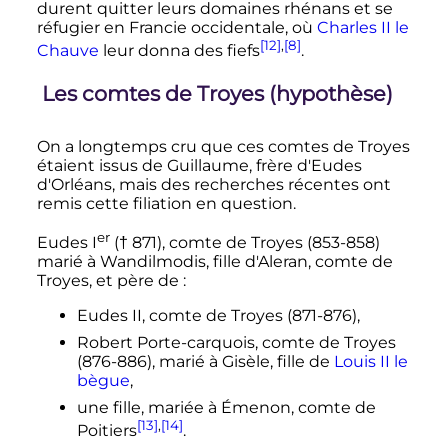
durent quitter leurs domaines rhénans et se
réfugier en Francie occidentale, où
Charles II le
[12]
,
[8]
Chauve
leur donna des fiefs
.
Les comtes de Troyes (hypothèse)
On a longtemps cru que ces comtes de Troyes
étaient issus de Guillaume, frère d'Eudes
d'Orléans, mais des recherches récentes ont
remis cette filiation en question.
er
Eudes
I
(† 871), comte de Troyes (853-858)
marié à Wandilmodis, fille d'Aleran, comte de
Troyes, et père de
:
Eudes II, comte de Troyes (871-876),
Robert Porte-carquois, comte de Troyes
(876-886), marié à Gisèle, fille de
Louis II le
bègue
,
une fille, mariée à Émenon, comte de
[13]
,
[14]
Poitiers
.