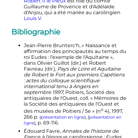
Robert II le Pieux
est fille du comte
Guillaume de Provence et d'Adélaïde
d'Anjou, qui a été mariée au carolingien
Louis V
.
Bibliographie
Jean-Pierre Brunterc'h, «
Naissance et
affirmation des principautés au temps du
roi Eudes
: l'exemple de l'Aquitaine
»,
dans
Olivier
Guillot
(
dir.
) et Robert
Favreau
(
dir.
),
Pays de Loire et Aquitaine
de Robert le Fort aux premiers Capétiens
: actes du colloque scientifique
international tenu à Angers en
septembre 1997
, Poitiers, Société des
antiquaires de l'Ouest,
coll.
« Mémoires de
la Société des antiquaires de l'Ouest et
o
des musées de Poitiers / 5e » (
n
4),
1997
,
266
p.
,
(
présentation en ligne
)
[
présentation en
,
p.
69-116
.
ligne
]
Édouard
Favre
,
Annales de l'histoire de
France à l'époque carolingienne : Eudes,