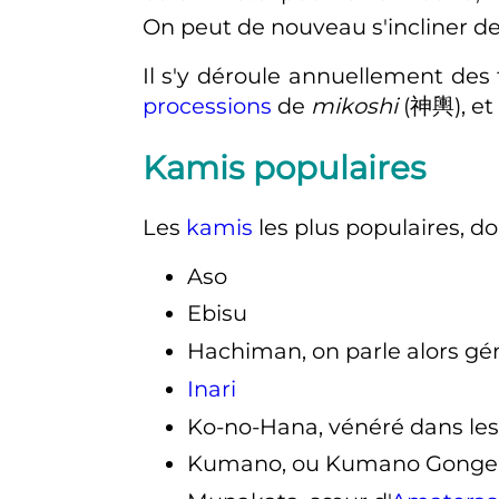
On peut de nouveau s'incliner dev
Il s'y déroule annuellement des
processions
de
mikoshi
(
神輿
)
, e
Kamis populaires
Les
kamis
les plus populaires, d
Aso
Ebisu
Hachiman, on parle alors g
Inari
Ko-no-Hana, vénéré dans le
Kumano, ou Kumano Gonge