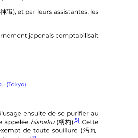
(
神職
)
, et par leurs assistantes, les
vernement japonais comptabilisait
u (Tokyo)
.
t d'usage ensuite de se purifier au
[5]
he appelée
hishaku
(
柄杓
)
. Cette
 exempt de toute
souillure
(
汚れ
,
[7]