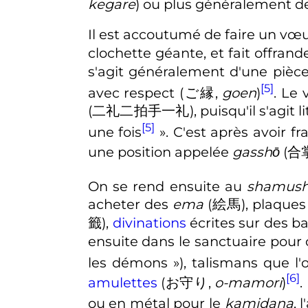
kegare
)
ou plus généralement d
Il est accoutumé de faire un vœu
clochette géante, et fait offran
s'agit généralement d'une pièc
[5]
avec respect
(
ご縁
,
goen
)
. Le
(
二礼二拍手一礼
)
, puisqu'il s'agit
[5]
une fois
». C'est après avoir 
une position appelée
gasshō
(
合
On se rend ensuite au
shamus
acheter des
ema
(
絵馬
)
, plaques
籤
)
,
divinations
écrites sur des ba
ensuite dans le sanctuaire pour 
les démons »
)
, talismans que l'
[6]
amulettes
(
お守り
,
o-mamori
)
.
ou en métal pour le
kamidana
, 