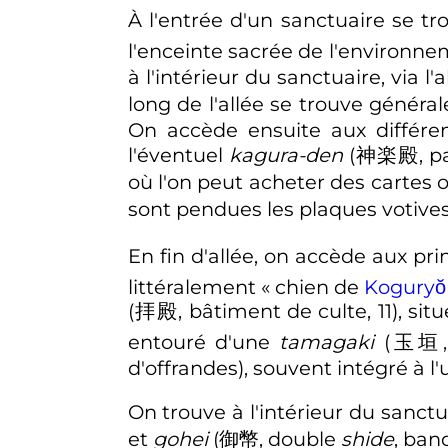
À l'entrée d'un sanctuaire se 
l'enceinte sacrée de l'environn
à l'intérieur du sanctuaire, via l'a
long de l'allée se trouve génér
On accède ensuite aux différen
l'éventuel
kagura-den
(
神楽殿
,
p
où l'on peut acheter des cartes o
sont pendues les plaques votives
En fin d'allée, on accède aux p
littéralement « chien de
Koguryŏ
(
拝殿
,
bâtiment de culte, 11
)
, sit
entouré d'une
tamagaki
(
玉垣
d'offrandes
)
, souvent intégré à l
On trouve à l'intérieur du sanct
et
gohei
(
御幣
,
double
shide
, ban