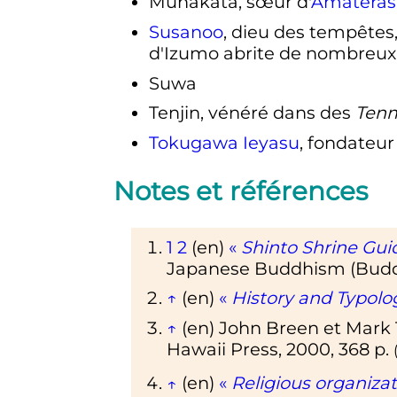
Munakata, sœur d'
Amateras
Susanoo
, dieu des tempêtes, 
d'Izumo abrite de nombreux 
Suwa
Tenjin, vénéré dans des
Ten
Tokugawa Ieyasu
, fondateu
Notes et références
1
2
(en)
«
Shinto Shrine Guid
Japanese Buddhism (Buddhi
↑
(en)
«
History and Typolo
↑
(en)
John Breen et Mark
Hawaii Press
,
2000
, 368
p.
↑
(en)
«
Religious organiza