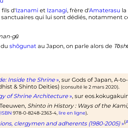
u
fils d'
Izanami
et
Izanagi
, frère d'
Amaterasu
la
sanctuaires qui lui sont dédiés, notamment ce
man-gū
r du
shôgunat
au Japon, on parle alors de
Tōsh
e: Inside the Shrine
»
, sur
Gods of Japan, A-to-
st & Shinto Deities)
.
(consulté le
2 mars 2020
)
gy of Shrine Architecture
»
, sur
eos.kokugakuin
 Teeuwen,
Shinto in History
: Ways of the Kami
.
(
ISBN
978-0-8248-2363-4
,
lire en ligne
)
(
A
tions, clergymen and adherents (1980-2005)
»