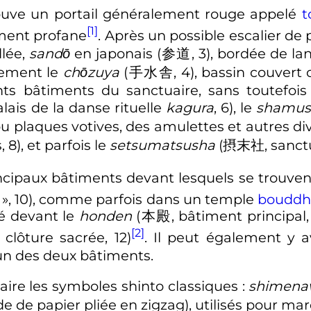
trouve un portail généralement rouge appelé
t
[1]
ement profane
. Après un possible
escalier de 
llée,
sandō
en japonais
(
参道
,
3
)
, bordée de la
alement le
chōzuya
(
手水舎
,
4
)
, bassin couvert 
ts bâtiments du sanctuaire, sans toutefois
alais de la danse rituelle
kagura
, 6
)
, le
shamus
u plaques votives, des amulettes et autres divi
, 8
)
, et parfois le
setsumatsusha
(
摂末社
,
sanct
rincipaux bâtiments devant lesquels se trouve
», 10
)
, comme parfois dans un temple
bouddh
ué devant le
honden
(
本殿
,
bâtiment principal
[2]
,
clôture sacrée, 12
)
. Il peut également y 
'un des deux bâtiments.
uaire les symboles shinto classiques
:
shimena
de de papier pliée en zigzag
)
, utilisés pour ma