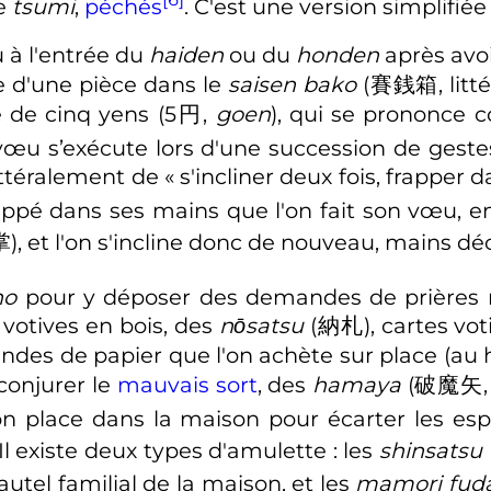
e
tsumi
,
péchés
. C'est une version simplifié
 à l'entrée du
haiden
ou du
honden
après avoi
de d'une pièce dans le
saisen bako
(
賽銭箱
,
lit
e de
cinq yens
(
5円
,
goen
)
, qui se prononce
 vœu s’exécute lors d'une succession de gest
 littéralement de «
s'incliner deux fois, frapper d
frappé dans ses mains que l'on fait son vœu, 
掌
)
, et l'on s'incline donc de nouveau, mains dé
ho
pour y déposer des
demandes de prières r
 votives en bois, des
nōsatsu
(
納札
)
, cartes vo
ndes de papier que l'on achète sur place (au h
conjurer le
mauvais sort
, des
hamaya
(
破魔矢
on place dans la maison pour écarter les esp
 Il existe deux types d'amulette
: les
shinsatsu
l'autel familial de la maison, et les
mamori fud