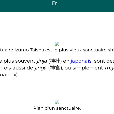
Fr
tuaire Izumo Taisha est le plus vieux sanctuaire shi
le plus souvent
jinja
(
神社
)
en
japonais
, sont de
arfois aussi de
jingū
(
神宮
)
, ou simplement
miy
uaire »
)
.
Plan d'un sanctuaire.