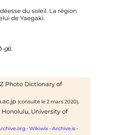
 déesse du soleil. La région
lui de Yaegaki.
ō-gū
.
Z Photo Dictionary of
.ac.jp
.
(consulté le
2 mars 2020
)
, Honolulu,
University of
rchive.org
•
Wikiwix
•
Archive.is
•