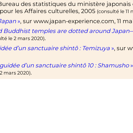
Bureau des statistiques du ministère japonais d
pour les Affaires culturelles,
2005
(consulté le
11
 Japan
»
, sur
www.japan-experience.com
,
11 ma
d Buddhist temples are dotted around Japan—
.
lté le
2 mars 2020
)
idée d’un sanctuaire shintô
: Temizuya
»
, sur
w
 guidée d’un sanctuaire shintô 10
: Shamusho
»
.
2 mars 2020
)