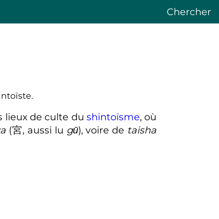
Chercher
ntoïste.
s lieux de culte du
shintoïsme
, où
a
(
宮
,
aussi lu
gū
)
, voire de
taisha