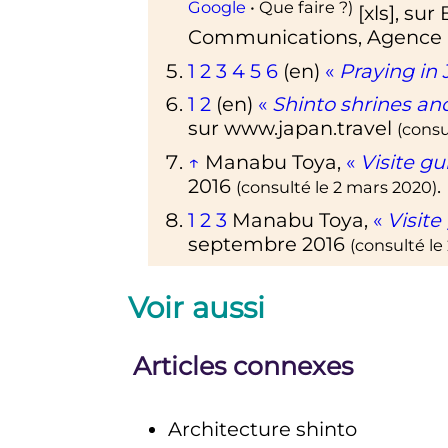
Google
• Que faire
?)
[
xls
]
, sur
Communications
, Agence 
1
2
3
4
5
6
(en)
«
Praying in
1
2
(en)
«
Shinto shrines an
sur
www.japan.travel
(consu
↑
Manabu Toya,
«
Visite gu
2016
.
(consulté le
2 mars 2020
)
1
2
3
Manabu Toya,
«
Visite
septembre 2016
(consulté le
Voir aussi
Articles connexes
Architecture shinto