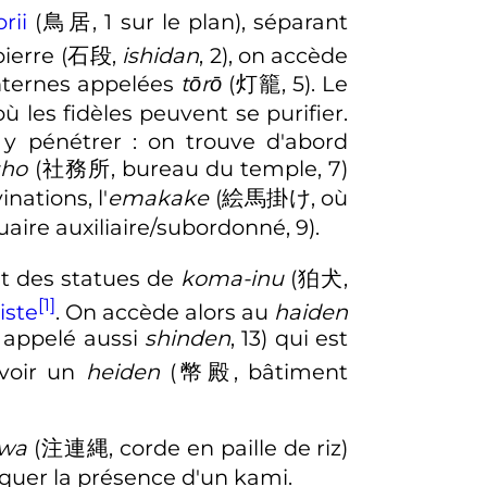
orii
(
鳥居
,
1 sur le plan
)
, séparant
pierre
(
石段
,
ishidan
,
2
)
, on accède
nternes appelées
tōrō
(
灯籠
,
5
)
. Le
où les fidèles peuvent se purifier.
 y pénétrer
: on trouve d'abord
ho
(
社務所
,
bureau du temple, 7
)
nations, l'
emakake
(
絵馬掛け
,
où
uaire auxiliaire/subordonné, 9
)
.
nt des statues de
koma-inu
(
狛犬
,
[1]
iste
. On accède alors au
haiden
, appelé aussi
shinden
, 13
)
qui est
avoir un
heiden
(
幣殿
,
bâtiment
wa
(
注連縄
,
corde en paille de riz
)
rquer la présence d'un kami.