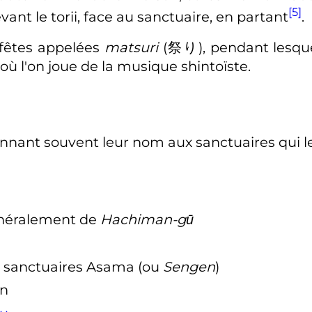
[5]
ant le torii, face au sanctuaire, en partant
.
 fêtes appelées
matsuri
(
祭り
)
, pendant lesqu
t où l'on joue de la musique shintoïste.
onnant souvent leur nom aux sanctuaires qui l
énéralement de
Hachiman-gū
s sanctuaires Asama (ou
Sengen
)
n