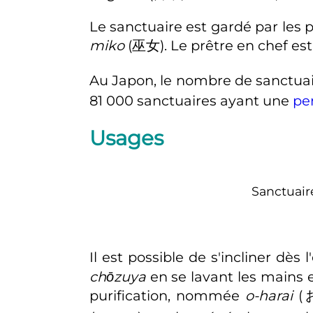
Le sanctuaire est gardé par les 
miko
(
巫女
)
. Le prêtre en chef es
Au Japon, le nombre de sanctuai
81 000 sanctuaires
ayant une
per
Usages
Sanctuair
Il est possible de s'incliner dès 
chōzuya
en se lavant les mains e
purification, nommée
o-harai
(