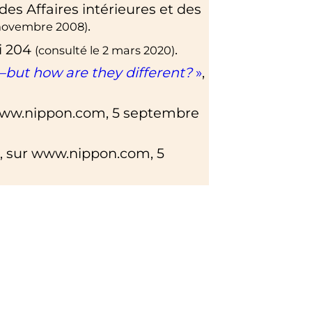
es Affaires intérieures et des
.
 novembre 2008
)
i 204
.
(consulté le
2 mars 2020
)
but how are they different?
»
,
ww.nippon.com
,
5 septembre
, sur
www.nippon.com
,
5