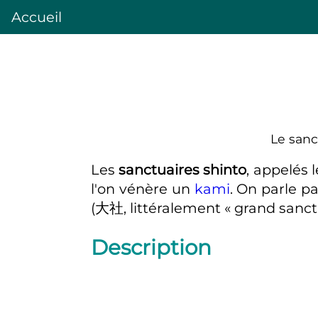
Accueil
Le sanc
Les
sanctuaires shinto
, appelés 
l'on vénère un
kami
. On parle p
(
大社
,
littéralement « grand sanct
Description