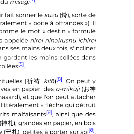
e du
misogi
.
r fait sonner le
suzu
(
鈴
)
, sorte de
téralement « boîte à offrandes »
)
. Il
 comme le mot
« destin » formulé
es appelée
nirei-nihakushu-ichirei
ans ses mains deux fois, s'incliner
en gardant les mains collées dans
[5]
collées
.
[8]
ituelles
(
祈祷
,
kitō
)
. On peut y
tives en papier, des
o-mikuji
(
お神
asard), et que l'on peut attacher
,
littéralement « flèche qui détruit
[8]
rits malfaisants
, ainsi que des
(
神札
)
, grandes en papier, en bois
[8]
a
(
守札
)
, petites à porter sur soi
.