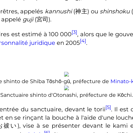
prêtres, appelés
kannushi
(
神主
)
ou
shinshoku
t appelé
guji
(
宮司
)
.
[3]
res est estimé à
100 000
, alors que le gou
[4]
sonnalité juridique
en 2005
.
e shinto de Shiba Tōshō-gū, préfecture de
Minato-k
Sanctuaire shinto d'Otonashi, préfecture de Kōchi.
[5]
l'entrée du sanctuaire, devant le torii
. Il es
t en se rinçant la bouche à l'aide d'une louc
お祓い
)
, vise à se présenter devant le kami
[6]