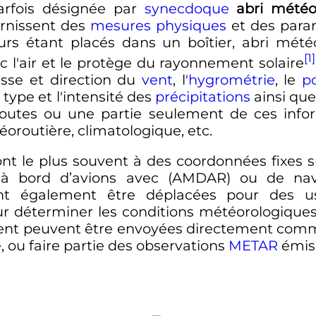
arfois désignée par
synecdoque
abri météo
urnissent des
mesures physiques
et des par
urs étant placés dans un boîtier, abri météor
[1]
l'air et le protège du rayonnement solaire
tesse et direction du
vent
, l'
hygrométrie
, le
p
le type et l'intensité des
précipitations
ainsi que 
utes ou une partie seulement de ces infor
oroutière, climatologique, etc.
t le plus souvent à des coordonnées fixes su
 à bord d’avions avec (AMDAR) ou de navir
vent également être déplacées pour des u
ur déterminer les conditions météorologiques 
tient peuvent être envoyées directement com
, ou faire partie des observations
METAR
émise