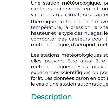
Une
station météorologique
, p
capteurs
qui enregistrent et fo
variations du
climat
, ces capte
thermique du thermomètre avec 
température
, la
pression
, la vi
hauteur et le type des
nuages
, 
comporter des capteurs pour to
météorologique, d’aéroport, mété
Les stations météorologiques son
elles peuvent être aussi être
météorologiques). Elles peu
expériences scientifiques ou po
forêt. Les données qu'on en ob
le cas d'une station automatique
Description