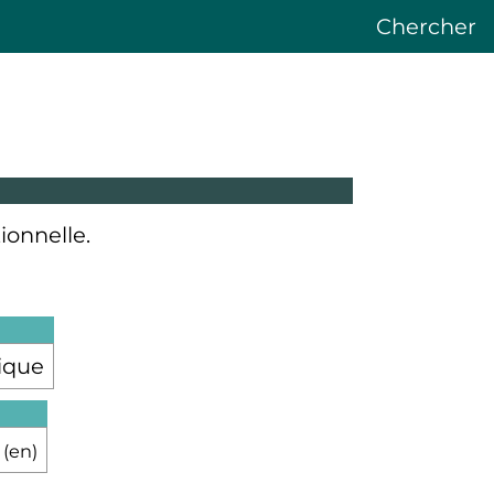
Chercher
onnelle.
ique
e
(
en
)