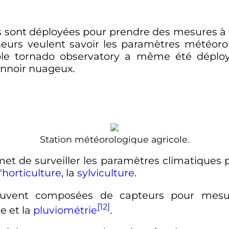
s sont déployées pour prendre des mesures à f
cheurs veulent savoir les paramètres météoro
ble tornado observatory a même été déplo
onnoir nuageux.
Station météorologique agricole.
et de surveiller les paramètres climatiques p
'
horticulture
, la
sylviculture
.
 souvent composées de capteurs pour mes
[12]
re et la
pluviométrie
.