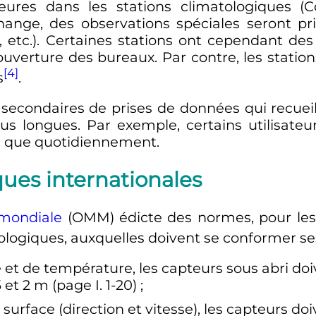
heures dans les stations climatologiques 
ange, des observations spéciales seront pr
etc.). Certaines stations ont cependant des h
l'ouverture des bureaux. Par contre, les sta
[4]
s
.
 secondaires de prises de données qui recuei
us longues. Par exemple, certains utilisat
e que quotidiennement.
es internationales
 mondiale
(OMM) édicte des normes, pour les 
orologiques, auxquelles doivent se conformer 
et de température, les capteurs sous abri doiv
5 et 2
m
(page I. 1-20)
;
urface (direction et vitesse), les capteurs do