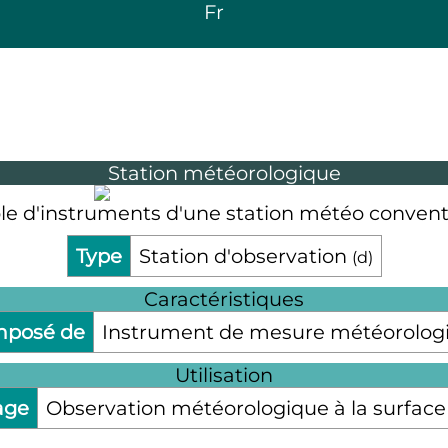
Fr
Station météorologique
e d'instruments d'une station météo conventi
Type
Station d'observation
(
d
)
Caractéristiques
posé de
Instrument de mesure météorolog
Utilisation
age
Observation météorologique à la surfac