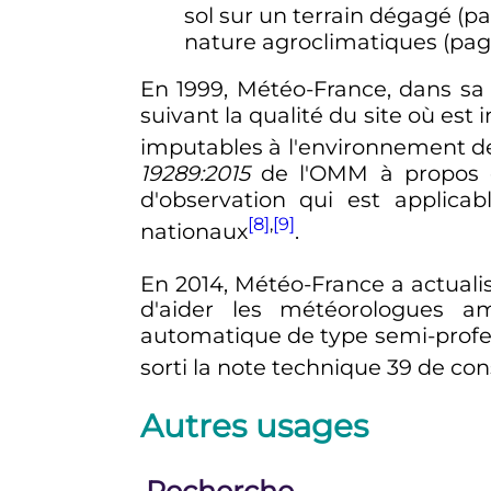
sol sur un terrain dégagé (pa
nature agroclimatiques (page 
En 1999, Météo-France, dans sa no
suivant la qualité du site où est
imputables à l'environnement de
19289:2015
de l'OMM à propos de 
d'observation qui est applica
[8]
,
[9]
nationaux
.
En 2014, Météo-France a actuali
d'aider les météorologues am
automatique de type semi-profess
sorti la note technique 39 de co
Autres usages
Recherche