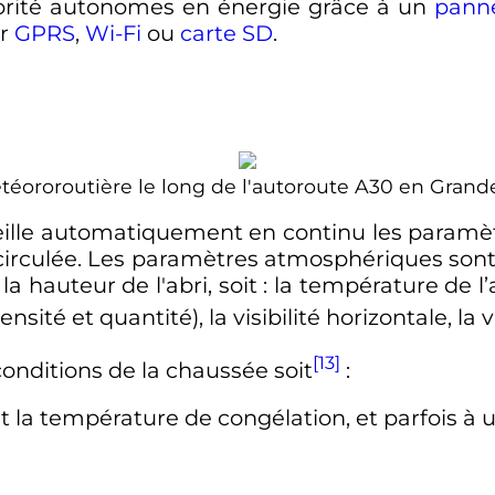
jorité autonomes en énergie grâce à un
panne
ar
GPRS
,
Wi-Fi
ou
carte SD
.
téororoutière le long de l'autoroute A30 en Gran
ille automatiquement en continu les paramèt
 circulée. Les paramètres atmosphériques son
a hauteur de l'abri, soit
: la température de l’a
ensité et quantité), la visibilité horizontale, la
[13]
conditions de la chaussée soit
:
 la température de congélation, et parfois à u