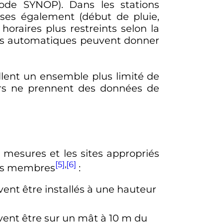
(Code SYNOP). Dans les stations
ises également (début de pluie,
oraires plus restreints selon la
tions automatiques peuvent donner
llent un ensemble plus limité de
eurs ne prennent des données de
mesures et les sites appropriés
[5]
,
[6]
ses membres
:
ent être installés à une hauteur
ivent être sur un mât à
10
m
du