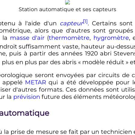
Station automatique et ses capteurs
[1]
btenu à l'aide d'un
capteur
. Certains son
ométrique, alors que d'autres sont groupé
e la
masse d'air
(
thermomètre
,
hygromètre
, 
ndroit suffisamment vaste, hauteur au-dessus d
gine, puis à partir des années 1920 abri Steve
plus en plus par des abris «
modèle réduit
» e
orologique seront envoyées par circuits d
e appelé
METAR
qui a été développée pour le
liser d'autres formats. Ces données sont utili
ur la
prévision
future des éléments météorolo
 automatique
ù la prise de mesure se fait par un technicien