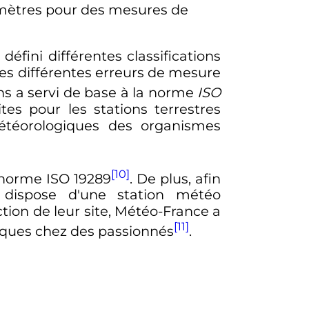
 2 mètres pour des mesures de
défini différentes classifications
 les différentes erreurs de mesure
ions a servi de base à la norme
ISO
es pour les stations terrestres
météorologiques des organismes
[10]
 norme ISO 19289
. De plus, afin
i dispose d'une station météo
tion de leur site, Météo-France a
[11]
giques chez des passionnés
.