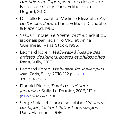
quotidien au Japon
, avec des dessins de
↑
(ja)
Shōyo Morigami
(
森神 逍遥
)
,
Nicolas de Crécy, Paris, Éditions du
Regard, 2010.
Wabi sabi yūgen no kokoro
(
侘び然び
幽玄のこころ
)
:
Seiyō tetsugaku o
Danielle Elisseeff et Vadime Elisseeff,
L'Art
koeru jōi ishiki
(
西洋哲学を超える上位
de l'ancien Japon
, Paris, Éditions Citadelle
意識
)
[«
Au cœur du mystère wabi-
& Mazenod, 1980.
sabi
»], Sakura no hana shuppan
(
桜
Yasushi Inoue,
Le Maître de thé
, traduit du
の花出版
)
,
2015
, 301
p.
(
ISBN
978-4-434-
japonais par Tadahiro Oku et Anna
.
20142-4
)
Guerineau, Paris, Stock, 1995.
Leonard Koren,
Wabi-sabi à l'usage des
artistes, designers, poètes et philosophes
,
Paris, Sully, 2015.
Leonard Koren,
Wabi-sabi. Pour aller plus
loin
, Paris, Sully, 2018,
112
p.
(
ISBN
.
9782354323127
)
Donald Richie,
Traité d'esthétique
japonaise
, Sully-Le Prunier, 2016,
112
p.
.
(
ISBN
9782354323011
)
Serge Salat et Françoise Labbé,
Créateurs
du Japon, Le Pont flottant des songes
,
Paris, Hermann, 1986.