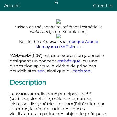
Fr
Accueil
Chercher
Maison de thé japonaise, reflétant l'esthétique
wabi-sabi
(jardin Kenroku-en).
Bol de thé
raku
wabi-sabi
,
époque Azuchi
e
Momoyama
(
XVI
siècle
).
Wabi-sabi
(
侘寂
)
est une expression japonaise
désignant un concept
esthétique
, ou une
disposition spirituelle, dérivé de principes
bouddhistes
zen
, ainsi que du
taoïsme
.
Description
Le
wabi-sabi
relie deux principes
:
wabi
(solitude, simplicité, mélancolie, nature,
tristesse, dissymétrie…) et
sabi
(l'altération par
le temps, la décrépitude des choses
vieillissantes, la patine des objets, le goût pour