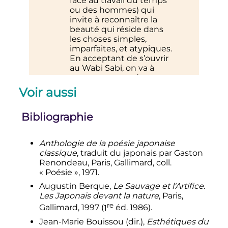
face au travail du temps
ou des hommes) qui
invite à reconnaître la
beauté qui réside dans
les choses simples,
imparfaites, et atypiques.
En acceptant de s’ouvrir
au Wabi Sabi, on va à
contre-courant des
modèles standardisés et
Voir aussi
artificiels modernes. Le
Wabi Sabi invite au
Bibliographie
contraire à la
contemplation, et au
détachement par rapport
Anthologie de la poésie japonaise
à la perfection. Il souligne
classique
, traduit du japonais par Gaston
le caractère irréversible
Renondeau, Paris, Gallimard, coll.
du temps qui passe et
« Poésie », 1971.
l’aspect éphémère de
toute chose, et appelle à
Augustin Berque,
Le Sauvage et l'Artifice.
apprécier l’humble
Les Japonais devant la nature
, Paris,
beauté des choses
re
Gallimard, 1997 (
1
éd. 1986).
simples, patinées par les
Jean-Marie Bouissou (dir.),
Esthétiques du
années et les épreuves…
»