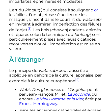
imparfaites, éphémères et modestes.
L'art du
kintsugi,
qui consiste à souligner d'
or
les failles d'un objet cassé au lieu de les
masquer, s'inscrit dans le courant du
wabi-sabi
en invitant à admirer l'imperfection des fêlures
[3]
de l'objet
. Les bols (
chawan
) anciens, abîmés
et réparés selon la technique du
kintsugi,
sont
particulièrement prisés avec leurs cicatrices
recouvertes d'or où l'imperfection est mise en
valeur.
À l'étranger
Le principe du
wabi-sabi
peut aussi être
appliqué en dehors de la culture japonaise, par
[4]
exemple à la culture européenne
:
Wabi
:
Des glaneuses
et
L'Angélus
peint
par Jean-François Millet,
La Joconde
, ou
encore
Le Vieil Homme et la Mer
, écrit par
Ernest Hemingway
.
Sabi
: les anciennes cathédrales et églises,