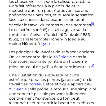
les choses vieillies, pour la salissure, etc.). Le
wabi
fait référence à la plénitude et la
modestie que l'on peut éprouver face aux
phénomènes naturels, et le
sabi
, la sensation
face aux choses dans lesquelles on peut
[1]
déceler le travail du temps ou des hommes
.
Le caractère
sabi
(
寂
)
est ainsi gravé sur la
tombe de l'écrivain Junichirō Tanizaki (1886-
1965), dans le temple Hōnen-in (dédié au
moine Hōnen), à
Kyoto
.
Les principes de
wabi
et de
sabi
sont anciens.
e
On les rencontre dès le
XV
siècle
dans la
littérature japonaise, joints à un troisième
[2]
principe, celui de
yojō
, «
écho sentimental
»
.
Une illustration du
wabi-sabi
: le culte
esthétique pour les pierres (jardin sec), ou le
travail des
bonsaï
. Cette éthique apparaît au
e
XII
siècle
; elle prône le retour à une simplicité,
une sobriété paisible pouvant influencer
positivement l'existence, où l'on peut
reconnaître et ressentir la beauté des choses