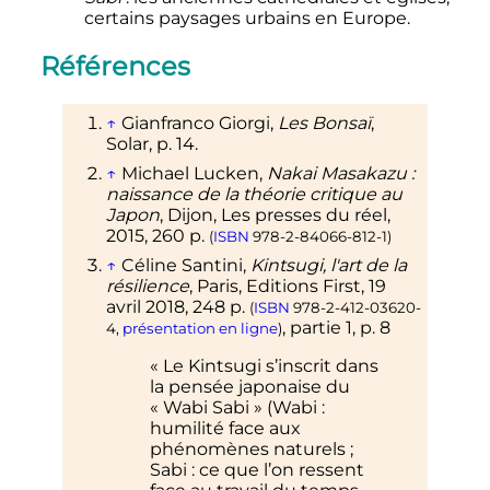
certains paysages urbains en Europe.
Références
↑
Gianfranco Giorgi,
Les Bonsaï
,
Solar,
p.
14
.
↑
Michael Lucken,
Nakai Masakazu
:
naissance de la théorie critique au
Japon
, Dijon, Les presses du réel,
2015
, 260
p.
(
ISBN
978-2-84066-812-1
)
↑
Céline Santini,
Kintsugi, l'art de la
résilience
, Paris, Editions First,
19
avril 2018
, 248
p.
(
ISBN
978-2-412-03620-
, partie
1,
p.
8
4
,
présentation en ligne
)
«
Le Kintsugi s’inscrit dans
la pensée japonaise du
«
Wabi Sabi
» (Wabi
:
humilité face aux
phénomènes naturels
;
Sabi
: ce que l’on ressent