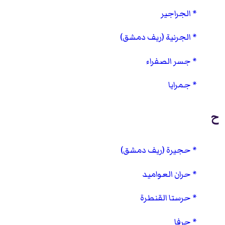
الجراجير
الجرنية (ريف دمشق)
جسر الصفراء
جمرايا
ح
حجيرة (ريف دمشق)
حران العواميد
حرستا القنطرة
حرفا