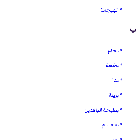
الهيجانة
ب
بجاع
بخعة
بدا
بزينة
بطيحة الوافدين
بقعسم
بقين