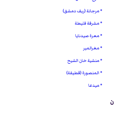
مرجانة (ريف دمشق)
مشرفة فليطة
معرة صيدنايا
مغرالمير
منشية خان الشيح
المنصورة (قطيفة)
ميدعا
ن