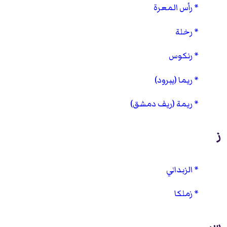
رأس المعرة
رخلة
رنكوس
ريما (يبرود)
ريمة (ريف دمشق)
ز
الزبداني
زملكا
س