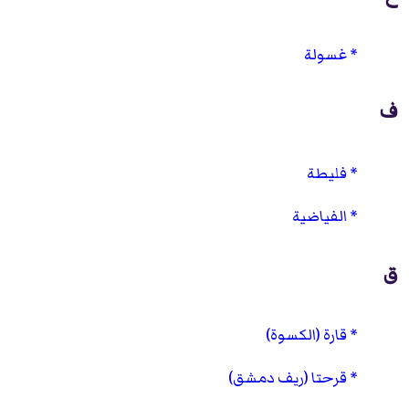
غسولة
ف
فليطة
الفياضية
ق
قارة (الكسوة)
قرحتا (ريف دمشق)