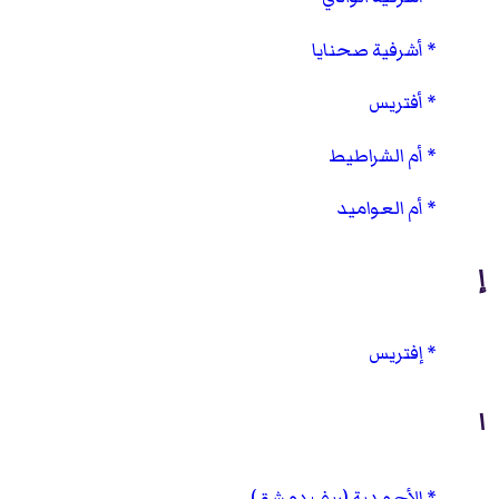
أشرفية صحنايا
أفتريس
أم الشراطيط
أم العواميد
إ
إفتريس
ا
الأحمدية (ريف دمشق)