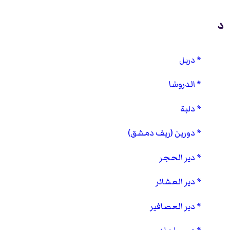
د
دربل
الدروشا
دلبة
دورين (ريف دمشق)
دير الحجر
دير العشائر
دير العصافير