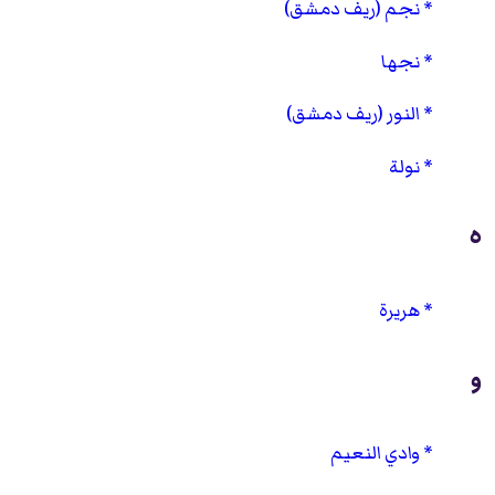
نجم (ريف دمشق)
نجها
النور (ريف دمشق)
نولة
ه
هريرة
و
وادي النعيم