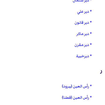
دير سلمان
دير علي
دير قانون
دير ماكر
دير مقرن
ديرخبية
ر
رأس العين (يبرود)
رأس العين (قطنا)