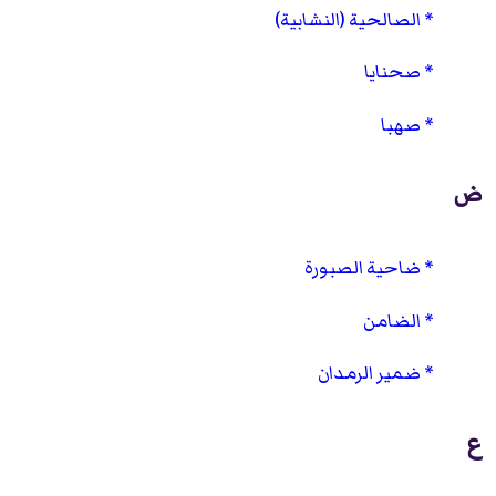
الصالحية (النشابية)
صحنايا
صهبا
ض
ضاحية الصبورة
الضامن
ضمير الرمدان
ع