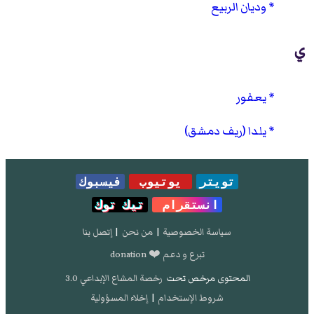
وديان الربيع
ي
يعفور
يلدا (ريف دمشق)
تويتر
يوتيوب
فيسبوك
انستقرام
تيك توك
سياسة الخصوصية
|
من نحن
|
إتصل بنا
تبرع و دعم ❤️ donation
المحتوى مرخص تحت
رخصة المشاع الإبداعي 3.0
شروط الإستخدام
|
إخلاء المسؤولية