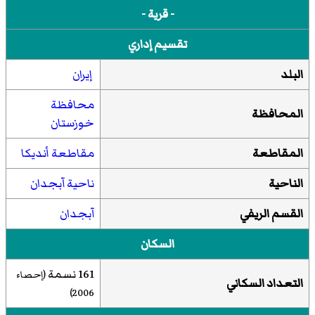
- قرية -
تقسيم إداري
البلد
إيران
محافظة
المحافظة
خوزستان
المقاطعة
مقاطعة أنديكا
الناحية
ناحية آبجدان
القسم الريفي
آبجدان
السكان
161 نسمة
(إحصاء
التعداد السكاني
2006)