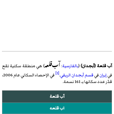
آب‌قلعه
آب قلعة (آبجدان)
(
بالفارسية
:
) هي منطقة سكنية تقع
[1]
في
إيران
في
قسم آبجدان الريفي
.
في الإحصاء السكاني عام 2006،
قدّر عدد سكانها بـ 161 نسمة.
آب قلعة
اب قلعه