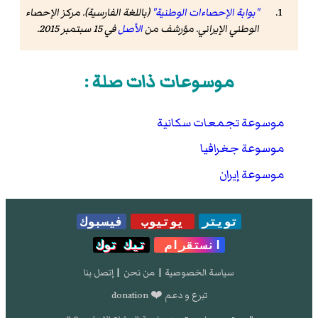
"بوابة الإحصاءات الوطنية"
(باللغة الفارسية). مركز الإحصاء
الوطني الإيراني. مؤرشف من
الأصل
في 15 سبتمبر 2015
.
موسوعات ذات صلة :
موسوعة تجمعات سكانية
موسوعة جغرافيا
موسوعة إيران
تويتر
يوتيوب
فيسبوك
انستقرام
تيك توك
سياسة الخصوصية
|
من نحن
|
إتصل بنا
تبرع و دعم ❤️ donation