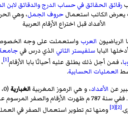
ب
رقائق الحقائق في حساب الدرج والدقائق
لابن ا
 يعرض الكاتب استعمال
حروف الجمل
، وهي الحر
الأعداد قبل اختراع الأرقام العربية
 الرياضيون
العرب
واستعملت على وجه الخصوص في
خلها البابا
سلفيستر الثاني
الذي درس في
جامعة 
[1]
با
، فمن أجل ذلك يطلق عليه أحيانًا بابا الأرقام
، 
بسط
العمليات الحسابية
.
بير عن
الأعداد
، و هي الرموز المغربية
الغبارية
(0، 1، 2، 3، 4، 5، 6، 7، 8، 9) أو المشرقية
[3]
[2]
ى.
ومنها تم تطوير استعمال الصفر في العملية