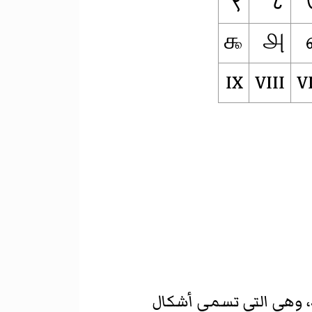
९
८
௯
௮
IX
VIII
V
، وهي التي تسمى أشكال