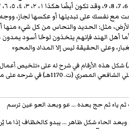
ت مع نفسك على تبديلها أو عكسها لجاز، ووجه ا
رض، مثل: الحديد والنحاس من كل شيء منها أع
ا أهل الهند فإنهم يتخذون لوحًا أسود يمدون عل
ار، وعلى الحقيقة ليس إلا المداد والمحو»
ي
الشافعي المصري (ت. 1170هـ) في شرحه على متن
ثم ياء ثم حج بعده ... عو وبعد العو عين ترسم
وبعد الحاء شكل ظاهر ... يبدو كالخطّاف إذا ما يُ