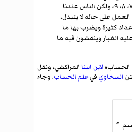
الغبار وهي هذه 1، 2، 3، 4، 5، 6، 7، 8، 9، وقد تكون أيضًا هكذا ۱، ۲، ۳، ٤، ٥، ٦، ٧، ۸، ۹، ولكن الناس عندنا
لعمل على حاله لا يتبدل،
داد كثيرة ويضرب بها ما
يه الغبار وينقشون فيه ما
لابن البنا
المراكشي، ونقل
السخاوي
في
علم الحساب
. وجاء
رسم
"