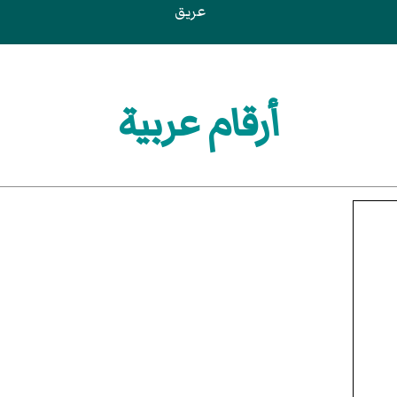
عريق
أرقام عربية