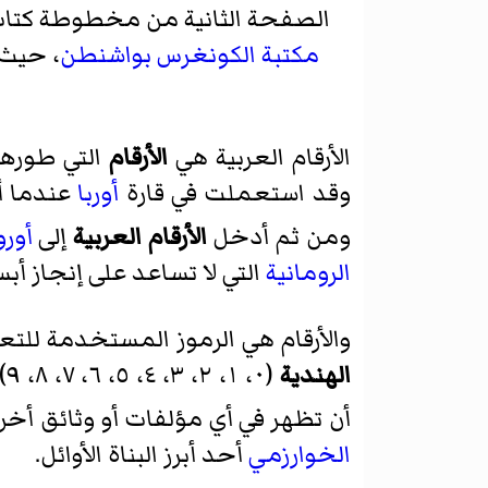
الصفحة الثانية من مخطوطة كتا
مكتبة الكونغرس
بواشنطن
، حيث
الأرقام العربية هي
الأرقام
التي طورها
وقد استعملت في قارة
أوربا
عندما أد
ومن ثم أدخل
الأرقام العربية
إلى
أورو
الرومانية
التي لا تساعد على إنجاز أ
والأرقام هي الرموز المستخدمة للتع
الهندية
(٠، ١، ٢، ٣، ٤، ٥، ٦، ٧، ٨، ٩). ففي سنة 787 م ظهرت الأرقام والصفر المرسوم على هيئة نقطة في مؤلفات
أن تظهر في أي مؤلفات أو وثائق أخر
الخوارزمي
أحد أبرز البناة الأوائل.