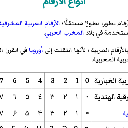
أنواع الأرقام
م تطورا تطورًا مستقلًّا؛
الأرقام العربية المشرقية
لمستخدمة في بلاد
المغرب العربي
.
لأرقام العربية ؛ لأنها انتقلت إلى
أوروبا
في القرن ال
بية المغربية.
بية الغبارية
0
1
2
3
4
5
6
7
قية الهندية
٠
١
٢
٣
٤
٥
٦
٧
۷
۶
۵
۴
۳
۲
۱
۰
ية