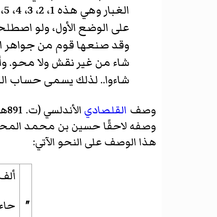
على الوضع الأول، ولو اصطلح
وقد صنعها قوم من جواهر الأ
شاء من غير نقش ولا محو. وأم
شاءوا.. لذلك يسمى حساب الغب
وصف
القلصادي
الأندلسي (ت. 891هـ) شكل هذه الأرقام في شرح له على «تلخيص أعمال الحساب»
وصفه لاحقًا
حسين بن محمد المحل
هذا الوصف على النحو الآتي:
ألف 
"
حاء 