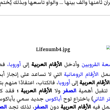
ن ثامنها وألّف بينها ... والواو تاسعها وبذلك يُختم.
ة القرويين
وأدخل
الأرقام العربية
إلى
أوروبا،
فمن
عمل
الأرقام الرومانية
التي لا تساعد على إنجاز أ
الأرقام العربية
إلى
أوروبا
، فالكتاب، اعتقادًا منهم 
 لتقبل أهمية
الصفر
ولا
الأرقام العربية ؛
فقد كان
 الثاني
) باختراع لوح
أباكوس
جديد سمي
بأباكوس
عمل فيه
الأرقام العربية
دون
الصفر
، لذلك تجد
الص