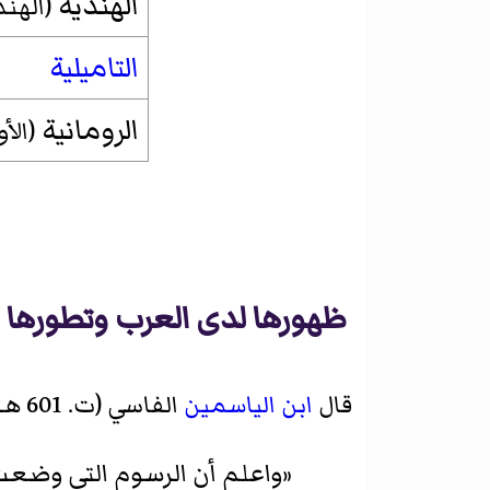
الهندية
(الهند
التاميلية
الرومانية
(الأو
ظهورها لدى العرب وتطورها ع
قال
ابن الياسمين
الفاسي (ت. 601 هـ) في
«واعلم أن الرسوم التي وضع