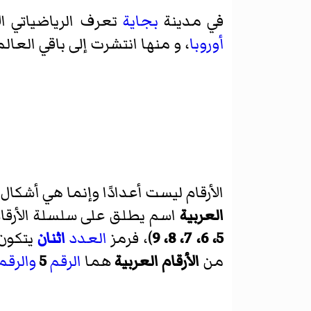
في مدينة
بجاية
تعرف الرياضياتي ال
أوروبا
، و منها انتشرت إلى باقي العال
الأرقام ليست أعدادًا وإنما هي أشكال
العربية
اسم يطلق على سلسلة الأرقا
5، 6، 7، 8، 9
)، فرمز
العدد
اثنان
يتكون
من
الأرقام العربية
هما
الرقم
5
والرقم