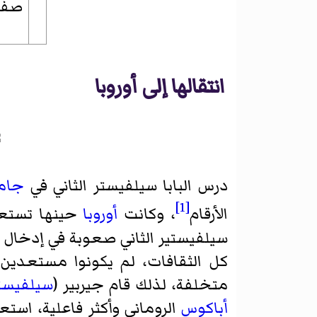
صفرا
انتقالها إلى أوروبا
درس البابا سيلفيستر الثاني في
جامع
[1]
الأرقام
، وكانت
أوروبا
حينها تست
سيلفيستير الثاني صعوبة في إدخال
كل الثقافات، لم يكونوا مستعدين
متخلفة، لذلك قام جيربير (
سيلفيستر
أباكوس
الروماني وأكثر فاعلية، است