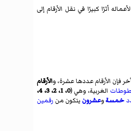
عماله أثرًا كبيرًا في نقل الأرقام إلى
آخر فإن الأرقام عددها عشرة، و
الأرقام
طوطات
الغربية، وهي (
0، 1، 2، 3، 4،
د
خمسة
و
عشرون
يتكون من
رقمين