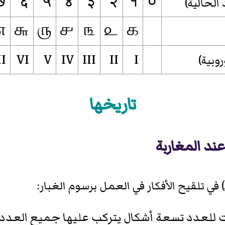
७
६
५
४
३
२
१
०
 الحالية)
௭
௬
௫
௪
௩
௨
௧
II
VI
V
IV
III
II
I
روبية)
تاريخها
ند المغاربة
تلقيح الأفكار في العمل برسوم الغبار
:
ت للعدد تسعة أشكال يتركب عليها جميع العدد