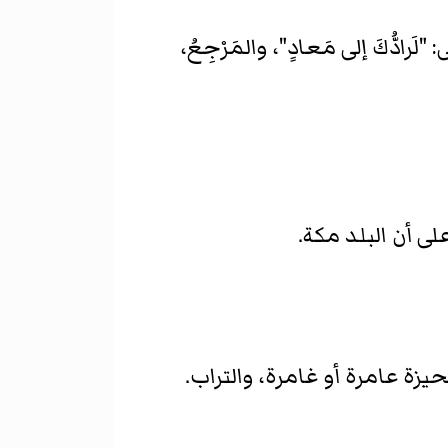
: "لَرادُّكَ إلى مَعادٍ"، والمَرْجِعُ،
يزة عامرة أو غامرة، والتراب.