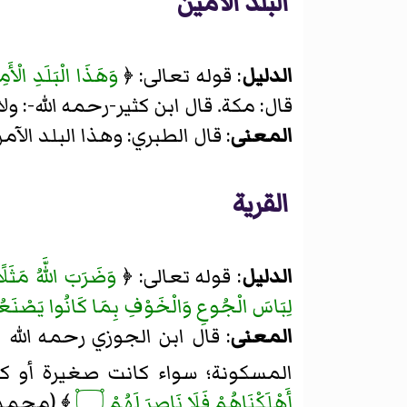
البلد الأمين
الدليل
: قوله تعالى: ﴿
وَهَذَا الْبَلَدِ الْأَم
قال: مكة. قال ابن كثير-رحمه الله-: و
المعنى
: قال الطبري: وهذا البلد الآم
القرية
الدليل
: قوله تعالى: ﴿
وَضَرَبَ اللَّهُ مَثَلًا
لِبَاسَ الْجُوعِ وَالْخَوْفِ بِمَا كَانُوا يَصْنَعُ
المعنى
: قال ابن الجوزي رحمه الله 
المسكونة؛ سواء كانت صغيرة أو كب
أَهْلَكْنَاهُمْ فَلَا نَاصِرَ لَهُمْ ۝
﴾ (محمد: 13). والمراد بالقرية هو مكة، كما قال