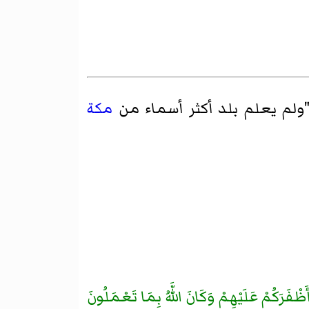
ولم يعلم بلد أكثر أسماء من
مكة
َظْفَرَكُمْ عَلَيْهِمْ وَكَانَ اللَّهُ بِمَا تَعْمَلُونَ