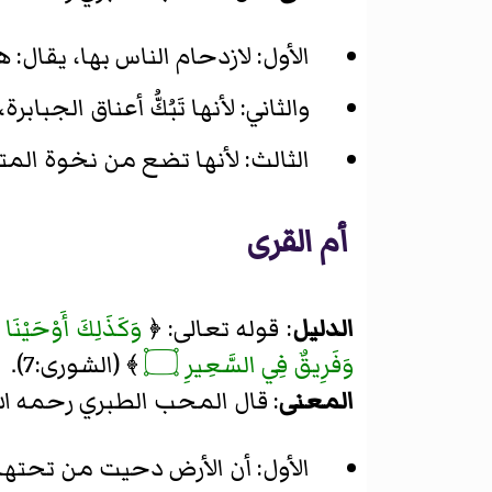
الأول: لازدحام الناس بها، يقال: 
والثاني: لأنها تَبُكُّ أعناق الجباب
الثالث: لأنها تضع من نخوة المت
أم القرى
الدليل
: قوله تعالى: ﴿
وَكَذَلِكَ أَوْحَيْنَا إ
وَفَرِيقٌ فِي السَّعِيرِ ۝
﴾ (الشورى:7).
المعنى
: قال المحب الطبري رحمه الل
الأول: أن الأرض دحيت من تحتها، ق