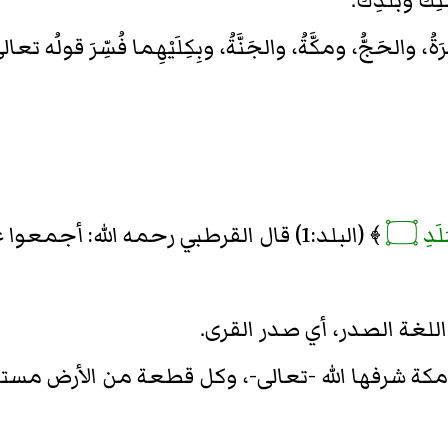
كَ وبَلَدِك.
والحَجُّ، ومكَّةُ، والجَنَّةُ، وبِكِلَيْهِما فُسِّرَ قولُه تعالى
َدِ ۝
﴾ (البلد:1) قال القرطبي رحمه الله: أجمعوا على أن البلد مكة.
 اللغة الصدر، أي صدر القرى.
ة: مكة شرفها الله -تعالى-، وكل قطعة من الأرض مستح