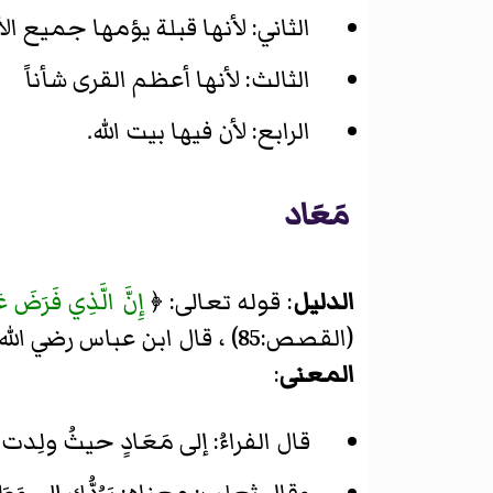
الثاني: لأنها قبلة يؤمها جميع الأ
الثالث: لأنها أعظم القرى شأناً
الرابع: لأن فيها بيت الله.
مَعَاد
الدليل
: قوله تعالى: ﴿
إِنَّ الَّذِي فَرَضَ ع
(القصص:85) ، قال ابن عباس رضي الله عنهما في قوله تعالى كما أخرجه البخاري: ﴿لرادك إلى معاد﴾ قال: إلى مكة.
المعنى
:
قال الفراءُ: إلى مَعَادٍ حيثُ ولِدت.