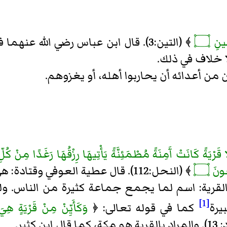
ِينِ ۝
﴾ (التين:3). قال ابن عباس رضي الله عن
لا خلاف في ذلك.
ن من أعدائه أن يحاربوا أهله، أو يغزوهم.
 قَرْيَةً كَانَتْ آَمِنَةً مُطْمَئِنَّةً يَأْتِيهَا رِزْقُهَا رَغَدًا مِنْ كُلِّ 
ونَ ۝
﴾ (النحل:112). قال عطية العوفي وقتادة: هي مكة.
القرية: اسم لما يجمع جماعة كثيرة من الناس. ولفظ 
[1]
يرة
كما في قوله تعالى: ﴿
وَكَأَيِّنْ مِنْ قَرْيَةٍ هِيَ
 ابن كثير.