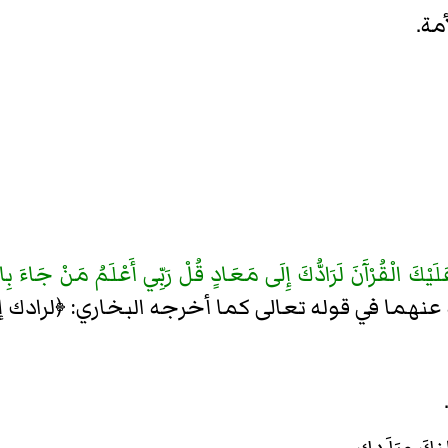
مة.
َلَيْكَ الْقُرْآَنَ لَرَادُّكَ إِلَى مَعَادٍ قُلْ رَبِّي أَعْلَمُ مَنْ جَاءَ