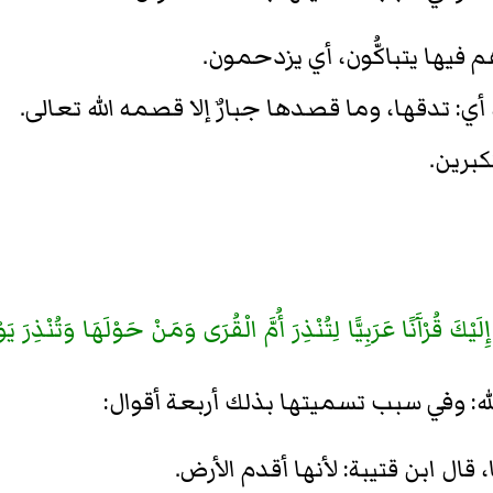
هم فيها يتباكُّون، أي يزدحمون.
رة، أي: تدقها، وما قصدها جبارٌ إلا قصمه الله تعالى.
كبرين.
ِلَيْكَ قُرْآَنًا عَرَبِيًّا لِتُنْذِرَ أُمَّ الْقُرَى وَمَنْ حَوْلَهَا وَتُنْذِر
ه: وفي سبب تسميتها بذلك أربعة أقوال:
ال ابن قتيبة: لأنها أقدم الأرض.