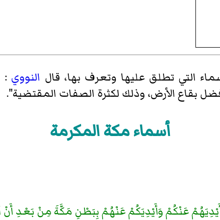
اء التي تطلق عليها وتعرف بها، قال
النووي
: "
ضل بقاع الأرض، وذلك لكثرة الصفات المقتضية".
أسماء مكة المكرمة
ْدِيَهُمْ عَنْكُمْ وَأَيْدِيَكُمْ عَنْهُمْ بِبَطْنِ مَكَّةَ مِنْ بَعْدِ أَنْ أ