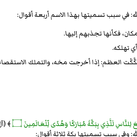
ه: في سبب تسميتها بهذا الاسم أربعة أقوال:
مكان، فكأنها تجذبهم إليها.
أي تهلكه.
كَّكْت العظم: إذا أخرجت مخه، والتملك الاستقصاء
عَ لِلنَّاسِ لَلَّذِي بِبَكَّةَ مُبَارَكًا وَهُدًى لِّلْعَالَمِينَ ۝
﴾ (آل 
له: وفي سبب تسميتها بكة ثلاثة أقوال: