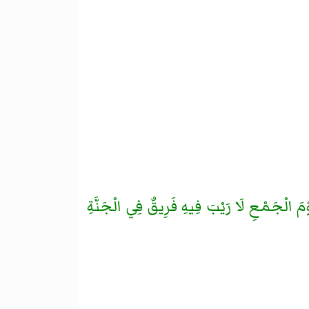
َ يَوْمَ الْجَمْعِ لَا رَيْبَ فِيهِ فَرِيقٌ فِي الْجَنَّةِ