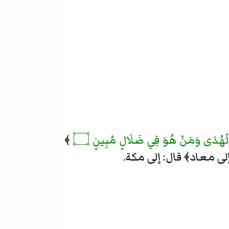
 بِالْهُدَى وَمَنْ هُوَ فِي ضَلَالٍ مُبِينٍ ۝
﴾