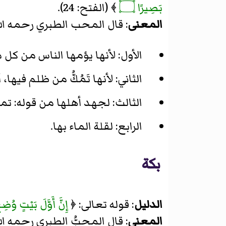
بَصِيرًا ۝
﴾ (الفتح: 24).
المعنى
: قال المحب الطبري رحمه الل
الأول: لأنها يؤمها الناس من كل 
الثاني: لأنها تَمُكُّ من ظلم فيها، 
الثالث: لجهد أهلها من قوله: تم
الرابع: لقلة الماء بها.
بكة
الدليل
: قوله تعالى: ﴿
إِنَّ أَوَّلَ بَيْتٍ وُضِ
المعنى
: قال المحبُّ الطبري رحمه ال