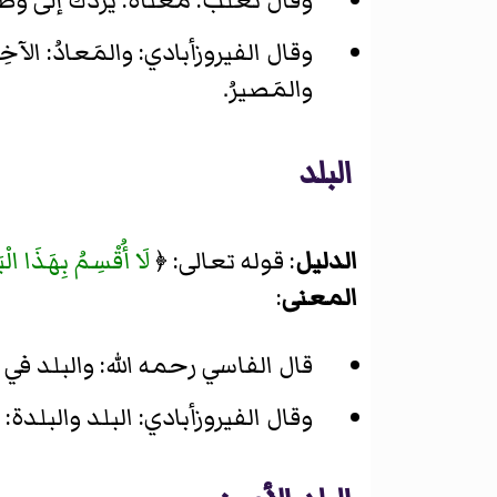
وقال ثعلب: معناه: يَرُدُّك إلى وَطَنِ
وقال الفيروزأبادي: والمَعادُ: الآخِرَةُ، 
والمَصيرُ.
البلد
الدليل
: قوله تعالى: ﴿
لَا أُقْسِمُ بِهَذَا الْبَل
المعنى
:
قال الفاسي رحمه الله: والبلد في
وقال الفيروزأبادي: البلد والبلد