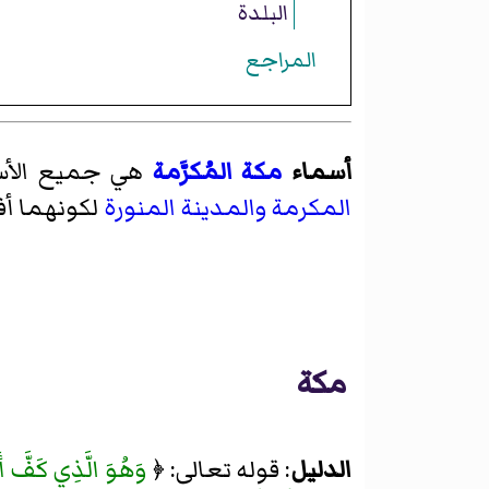
البلدة
المراجع
أسماء
مكة المُكرَّمة
هي جميع الأسم
المكرمة
والمدينة المنورة
لكونهما أف
مكة
الدليل
: قوله تعالى: ﴿
وَهُوَ الَّذِي كَفَّ أَي