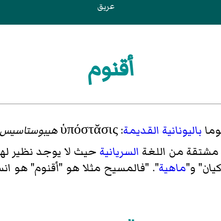
عريق
أقنوم
وما
باليونانية القديمة
: ὑπόστᾰσις
هيبوستاسيس
مشتقة من اللغة
السريانية
حيث لا يوجد نظير له
ان" و"
ماهية
". "فالمسيح مثلا هو "أقنوم" هو ان