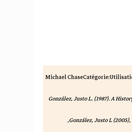
Michael
ChaseCatégorie:Utilisati
González, Justo L. (1987).
A Histor
, Louisville: Westminster John Knox Press,
González, Justo L
(2005),