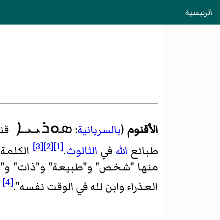
الرئيسية
ܣܘܪܝܝܐ
الأقنوم
(
بالسريانية
:
قن
[3]
[2]
[1]
طبائع
الله
في
الثالوث
.
الكلمة 
منها "شخص" و"طبيعة" و"ذات" و"كي
[4]
العذراء وابن لله في الوقت نفسه".