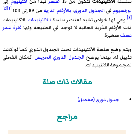
سلسلة
الأكتينيدات
تتكون من 15
عنصر
تبدأ من
اّكتينيوم
إلى
[2]
[1]
لورنسيوم
في
الجدول الدوري
،
بالأرقام الذرية
من 89 إلى 103.
[3]
وهي لها خواص تشبه لعناصر سلسة
اللانثينيدات
. الأكتينيدات
ذات الأرقام الذرية العالية لا توجد في الطبيعة ولها
فترة عمر
نصف
صغيرة.
ويتم وضع سلسة الأكتينيدات تحت الجدول الدوري كما لو كانت
تذييل له. بينما يوضح
الجدول الدوري العريض
المكان الفعلي
لمجموعة اللانثينيدات.
مقالات ذات صلة
جدول دوري (مفصل)
مراجع