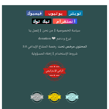
تويتر
يوتيوب
فيسبوك
انستقرام
تيك توك
سياسة الخصوصية
|
من نحن
|
إتصل بنا
تبرع و دعم ❤️ donation
المحتوى مرخص تحت
رخصة المشاع الإبداعي 3.0
شروط الإستخدام
|
إخلاء المسؤولية