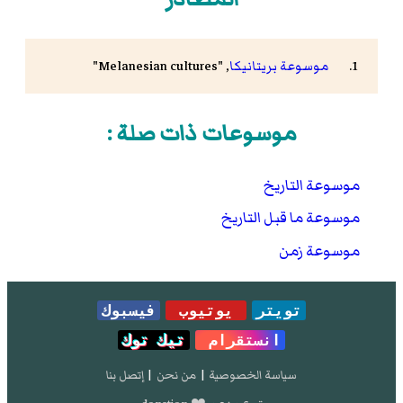
موسوعة بريتانيكا
, "Melanesian cultures"
موسوعات ذات صلة :
موسوعة التاريخ
موسوعة ما قبل التاريخ
موسوعة زمن
تويتر
يوتيوب
فيسبوك
انستقرام
تيك توك
سياسة الخصوصية
|
من نحن
|
إتصل بنا