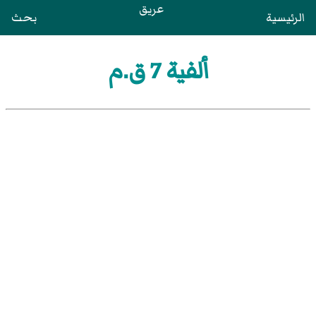
عريق
الرئيسية
بحث
ألفية 7 ق.م