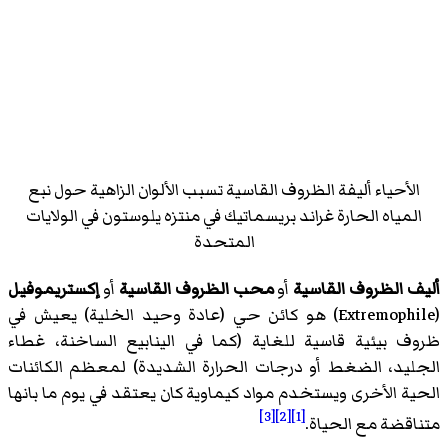
الأحياء أليفة الظروف القاسية تسبب الألوان الزاهية حول نبع
المياه الحارة غراند بريسماتيك في منتزه يلوستون في الولايات
المتحدة
أليف الظروف القاسية
أو
محب الظروف القاسية
أو
إكستريموفيل
(
Extremophile
)‏ هو كائن حي (عادة وحيد الخلية) يعيش في
ظروف بيئية قاسية للغاية (كما في الينابيع الساخنة، غطاء
الجليد، الضغط أو درجات الحرارة الشديدة) لمعظم الكائنات
الحية الأخرى ويستخدم مواد كيماوية كان يعتقد في يوم ما بانها
[3]
[2]
[1]
متناقضة مع الحياة.