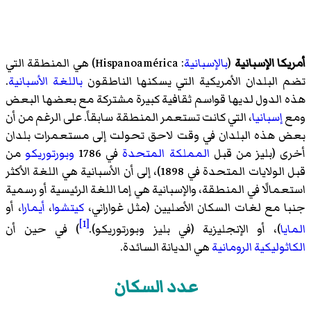
أمريكا الإسبانية
(
بالإسبانية
:
Hispanoamérica
)‏ هي المنطقة التي
تضم البلدان الأمريكية التي يسكنها الناطقون
باللغة الأسبانية
.
هذه الدول لديها قواسم ثقافية كبيرة مشتركة مع بعضها البعض
ومع
إسبانيا
، التي كانت تستعمر المنطقة سابقاً. على الرغم من أن
بعض هذه البلدان في وقت لاحق تحولت إلى مستعمرات بلدان
أخرى (بليز من قبل
المملكة المتحدة
في 1786
وبورتوريكو
من
قبل الولايات المتحدة في 1898)، إلى أن الأسبانية هي اللغة الأكثر
استعمالًا في المنطقة، والإسبانية هي إما اللغة الرئيسية أو رسمية
جنبا مع لغات السكان الأصليين (مثل غواراني،
كيتشوا
،
أيمارا
، أو
[1]
المايا
)، أو الإنجليزية (في بليز وبورتوريكو).
) في حين أن
الكاثوليكية الرومانية
هي الديانة السائدة.
عدد السكان