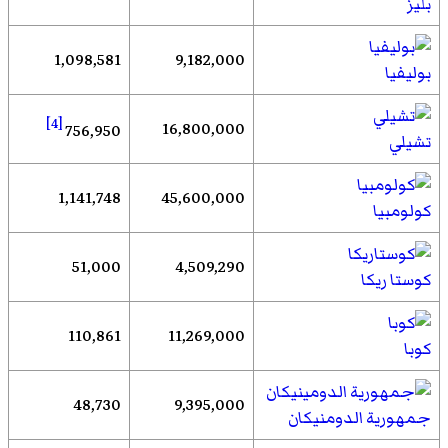
بليز
1,098,581
9,182,000
بوليفيا
[4]
16,800,000
756,950
تشيلي
1,141,748
45,600,000
كولومبيا
51,000
4,509,290
كوستا ريكا
110,861
11,269,000
كوبا
48,730
9,395,000
جمهورية الدومنيكان