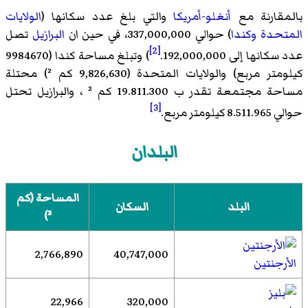
بالمقارنة مع
أنغلو-أمريكا
والتي بلغ عدد سكانها (
الولايات
المتحدة
وكندا
) حوالي 337,000,000، في حين ان
البرازيل
تصل
[2]
عدد سكانها إلى 192,000,000.
) وتبلغ مساحة كندا (9984670
كيلومتر مربع) والولايات المتحدة (9,826,630 كم ²) محتلة
مساحة مجتمعة تقدر ب 19.811.300 كم ² ، والبرازيل تحتل
[3]
حوالي 8.511.965 كيلومتر مربع.
البلدان
المساحة (كم
البلد
السكان
²)
2,766,890
40,747,000
الأرجنتين
22,966
320,000