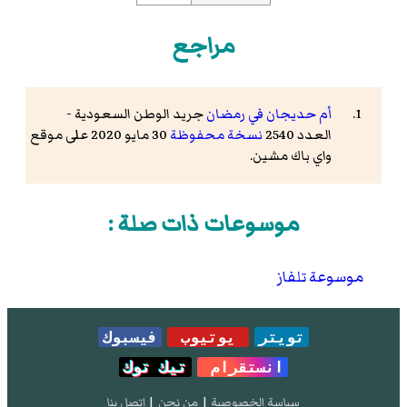
مراجع
أم حديجان في رمضان
جريد الوطن السعودية -
العدد 2540
نسخة محفوظة
30 مايو 2020 على موقع
واي باك مشين.
موسوعات ذات صلة :
موسوعة تلفاز
تويتر
يوتيوب
فيسبوك
انستقرام
تيك توك
سياسة الخصوصية
|
من نحن
|
إتصل بنا