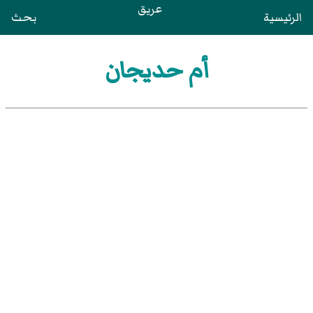
عريق
الرئيسية
بحث
أم حديجان