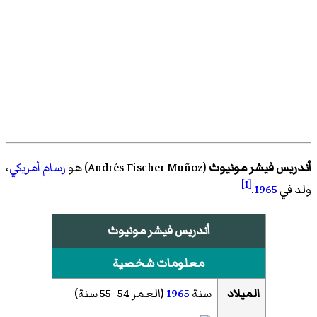
أندريس فيشر مونيوث
(
Andrés Fischer Muñoz
)‏ هو
رسام
أمريكي
،
[1]
ولد في
1965
.
أندريس فيشر مونيوث
معلومات شخصية
الميلاد
سنة
1965
(العمر 54–55 سنة)