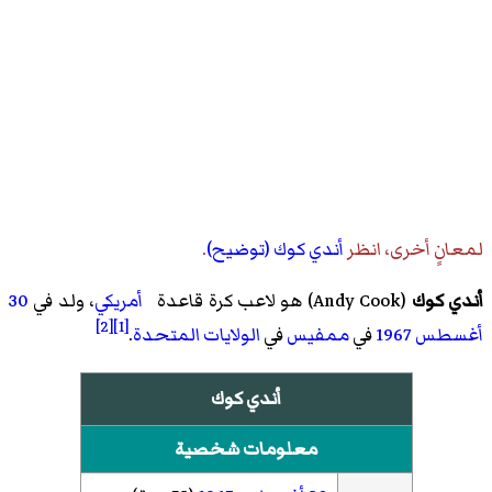
لمعانٍ أخرى، انظر
أندي كوك (توضيح)
.
أندي كوك
(
Andy Cook
)‏ هو لاعب كرة قاعدة
أمريكي
، ولد في
30
[2]
[1]
أغسطس
1967
في
ممفيس
في
الولايات المتحدة
.
أندي كوك
معلومات شخصية