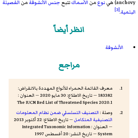
anchovy
)‏ هي
نوع
من
الأسماك
تتبع
جنس
الأنشوفة
من
الفصيلة
[3]
البلمية
.
انظر أيضاً
الأنشوفة
مراجع
معرف القائمة الحمراء للأنواع المهددة بالانقراض:
183382 — تاريخ الاطلاع: 30 مايو 2020 — العنوان :
The IUCN Red List of Threatened Species 2020.1
وصلة :
التصنيف التسلسلي ضمن نظام المعلومات
التصنيفية المتكامل
— تاريخ الاطلاع: 22 أكتوبر 2013
— العنوان : Integrated Taxonomic Information
System — تاريخ النشر: 20 أغسطس 1997