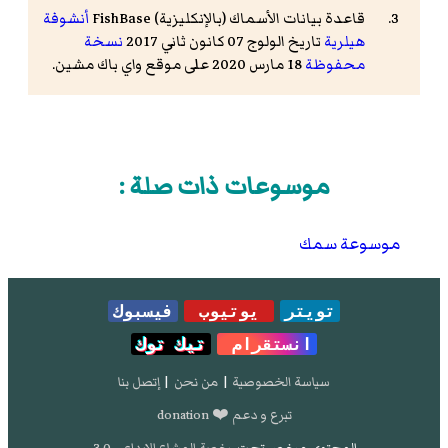
قاعدة بيانات الأسماك (بالإنكليزية) FishBase
أنشوفة
هيلرية
تاريخ الولوج 07 كانون ثاني 2017
نسخة
محفوظة
18 مارس 2020 على موقع واي باك مشين.
موسوعات ذات صلة :
موسوعة سمك
تويتر
يوتيوب
فيسبوك
انستقرام
تيك توك
سياسة الخصوصية
|
من نحن
|
إتصل بنا
تبرع و دعم ❤️ donation