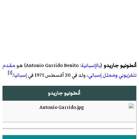
أنطونيو جاريدو
(
بالإسبانية
:
Antonio Garrido Benito
)‏ هو
مقدم
[1]
تلفزيوني
وممثل
إسباني
، ولد في 20 أغسطس 1971 في
إسبانيا
.
أنطونيو جاريدو