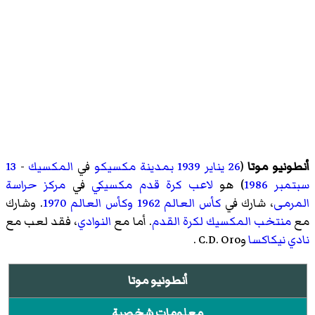
أنطونيو موتا
(
26 يناير
1939
بمدينة مكسيكو
في
المكسيك
-
13
سبتمبر
1986
) هو
لاعب كرة قدم
مكسيكي
في
مركز
حراسة
المرمى
، شارك في
كأس العالم 1962
وكأس العالم 1970
. وشارك
مع
منتخب المكسيك لكرة القدم
. أما مع
النوادي
، فقد لعب مع
نادي نيكاكسا
وC.D. Oro
.
أنطونيو موتا
معلومات شخصية