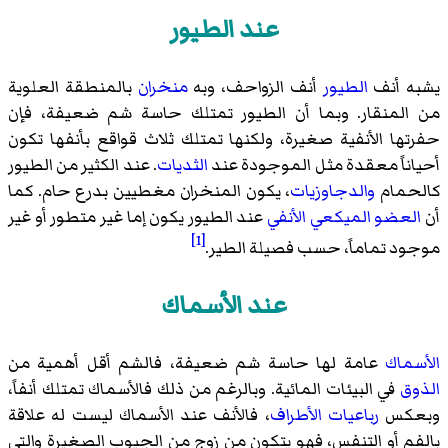
عند الطيور
يشبه أنف
الطيور
أنف الزواحف، وبه
منخران
بالمنطقة العلوية
من المنقار. وبما أن الطيور تمتلك حاسة شم ضعيفة، فإن
حفرتها الأنفية صغيرة، ولكنها تمتلك ثلاث قواقع بأنفها تكون
أحياناً معقدة مثل الموجودة عند
الثديات
. عند الكثير من الطيور
كالحمام
والدجاوزيات
، يكون المنخران مغطيين بدرع حام. كما
أن
العضو الميكعي الأنفي
عند الطيور يكون إما غير متطور أو غير
[1]
موجود تماماً، حسب فصيلة الطير.
عند الأسماك
الأسماك
عامة لها حاسة شم ضعيفة، فالشم أقل أهمية من
الذوق
في البيئات المائية. وبالرغم من ذلك فالأسماك تمتلك أنفاً،
وبعكس
رباعيات الأطراف
، فالأنف عند الأسماك ليست له علاقة
بالفم أو التنفس، فهو يتكون من زوج من الجيوب الصغيرة والتي