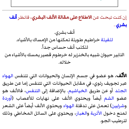
إن كنت تبحث عن
الاطلاع على مقالة الأنف البشري
، فانظر
أنف
بشري
.
أنف بشري.
للفيلة
خراطيم طويلة تمكنها من الإمساك بالأشياء.
للكلب أنف حساس جداً.
التابير حيوان شبيه بالخنزير له خرطوم قصير يمسك بالأشياء من
خلاله.
الأَنْف
، هو عضو في جسم الإنسان والحيوانات التي تتنفس
الهواء
عبر تجويف رئوي، في مقابل الحيوانات التي تتنفس إما عن طريق
الجلد
أو عن طريق
الخياشيم
. بالإضافة إلى
التنفس
، فالأنف هو
عضو
الشم
أيضاً ويحتوي الأنف على نهايات للأعصاب (
أوردة
و
شرايين
) تعمل على تدفئة
الهواء
ويحتوي الأنف أيضاً على الشعر
لمنع دخول
الأتربة
و
الغبار
، ويحتوي على السائل المخاطي وذلك
لترطيب الجو.