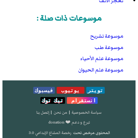
تعجر الأنف
موسوعات ذات صلة :
موسوعة تشريح
موسوعة طب
موسوعة علم الأحياء
موسوعة علم الحيوان
تويتر
يوتيوب
فيسبوك
انستقرام
تيك توك
سياسة الخصوصية
|
من نحن
|
إتصل بنا
تبرع و دعم ❤️ donation
المحتوى مرخص تحت
رخصة المشاع الإبداعي 3.0