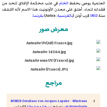
العلمية يوصى بحفظ
الخام
في علب محكمة الإغلاق للحد من
فقدانه للماء. أطلق على معدن الأوتونيت هذا الاسم لأنه اكتشف
سنة
1852
قرب أوتن (
بالفرنسية
:
Autun
)‏
بفرنسا
.
معرض صور
مراجع
MINER Database von Jacques Lapaire - Minéraux
et étymologie
- تصفح:
نسخة محفوظة
03 مارس