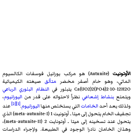
الأوتونيت
(Autunite) هو مركب يورانيل فوسفات الكالسيوم
المائي، وهو خام أصفر مخضر
متألق
صيغته الكيميائية
Ca(UO2)2(PO4)2·10-12H2O يتبلور في
النظام البلوري الرباعي
ويتمتع
بنشاط إشعاعي
نظراً لاحتوائه على قدر من
اليورانيوم
،
[2]
[1]
ولذلك يعد أحد
الخامات
التي يستخلص منها
اليورانيوم
.
عند
تجفيف الخام يتحول إلى ميتا ـ أوتونيت 1 (meta-autunite-I) الذي
يتحول عند تسخينه إلى ميتا ـ أوتونايت 2 (meta-autunite-II)،
وهذان الخامان نادرا الوجود في الطبيعة. ولإجراء الدراسات