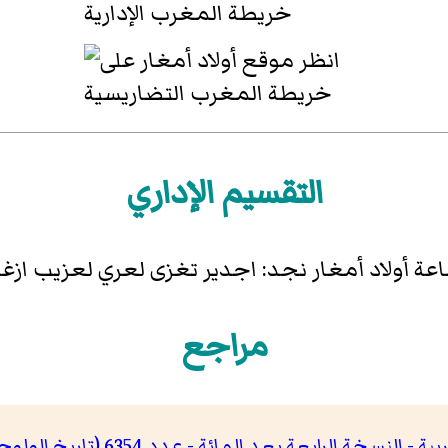
التقسيم الإداري
اعة أولاد أمغار نجد: اجدير تغزى لعري لعزيب ازغ
مراجع
د المائة - عدد 6354 (تاريخ الولوج: الأربعاء 3 شباط/فبراير 2016)