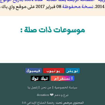
نسخة محفوظة
08 فبراير 2017 على موقع واي باك مشين.
موسوعات ذات صلة :
تويتر
يوتيوب
فيسبوك
انستقرام
تيك توك
سياسة الخصوصية
|
من نحن
|
إتصل بنا
تبرع و دعم ❤️ donation
المحتوى مرخص تحت
رخصة المشاع الإبداعي 3.0