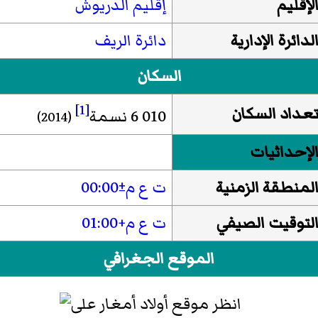
لإقليم
إقليم الدريوش
لدائرة الإدارية
دائرة الريف
السكان
[1]
عداد السكان
6 010 نسمة
(2014)
لإحداثيات
لمنطقة الزمنية
ت ع م±00:00
لتوقيت الصيفي
ت ع م+01:00
الموقع الجغرافي