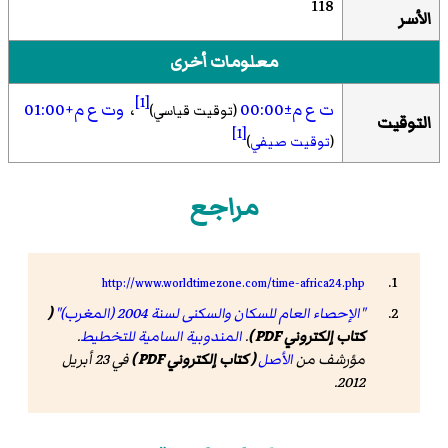
118
الأسر
معلومات أخرى
[1]
ت ع م±00:00
،
وت ع م+01:00
(توقيت قياسي)
التوقيت
[1]
(
توقيت صيفي
)
مراجع
http://www.worldtimezone.com/time-africa24.php
"الإحصاء العام للسكان والسكنى لسنة 2004 (المغرب)"
(
كتاب إلكتروني PDF )
.
المندوبية السامية للتخطيط
.
مؤرشف من
الأصل
( كتاب إلكتروني PDF )
في 23 أبريل
2012.