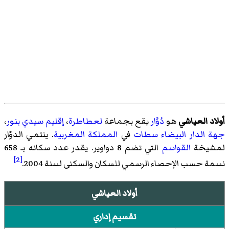
أولاد العياشي
هو
دُوَّار
يقع بجماعة
لعطاطرة
،
إقليم سيدي بنور
،
جهة الدار البيضاء سطات
في
المملكة المغربية
. ينتمي الدوّار
لمشيخة
القواسم
التي تضم 8 دواوير. يقدر عدد سكانه بـ 658
[2]
نسمة حسب الإحصاء الرسمي للسكان والسكنى لسنة 2004.
أولاد العياشي
تقسيم إداري