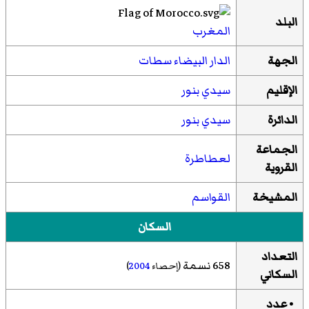
البلد
المغرب
الجهة
الدار البيضاء سطات
الإقليم
سيدي بنور
الدائرة
سيدي بنور
الجماعة
لعطاطرة
القروية
المشيخة
القواسم
السكان
التعداد
658 نسمة
(إحصاء
2004
)
السكاني
• عدد