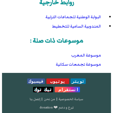
روابط خارجية
البوابة الوطنية للجماعات الترابية
المندوبية السامية للتخطيط
موسوعات ذات صلة :
موسوعة المغرب
موسوعة تجمعات سكانية
تويتر
يوتيوب
فيسبوك
انستقرام
تيك توك
سياسة الخصوصية
|
من نحن
|
إتصل بنا
تبرع و دعم ❤️ donation