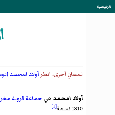
الرئيسية
أ
لمعانٍ أخرى، انظر
أولاد امحمد (تو
أولاد امحمد
هي
جماعة قروية
مغرب
[1]
1310 نسمة