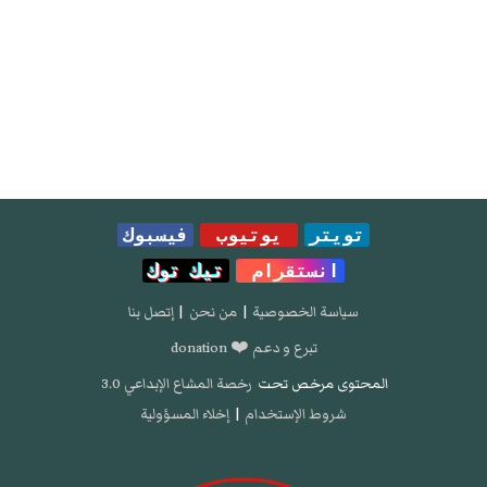
تويتر
يوتيوب
فيسبوك
انستقرام
تيك توك
سياسة الخصوصية
|
من نحن
|
إتصل بنا
تبرع و دعم ❤️ donation
المحتوى مرخص تحت
رخصة المشاع الإبداعي 3.0
شروط الإستخدام
|
إخلاء المسؤولية