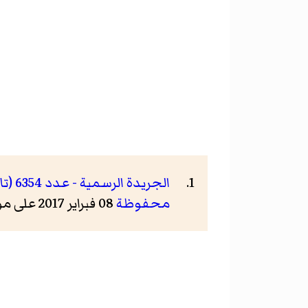
الجريدة الرسمية - عدد 6354 (تاريخ الوصول: الأحد 6 آذار/مارس 2016)
محفوظة
08 فبراير 2017 على موقع واي باك مشين.