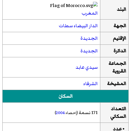
البلد
المغرب
الجهة
الدار البيضاء سطات
الإقليم
الجديدة
الدائرة
الجديدة
الجماعة
سيدي عابد
القروية
المشيخة
الشرفاء
السكان
التعداد
171 نسمة
(إحصاء
2004
)
السكاني
• عدد