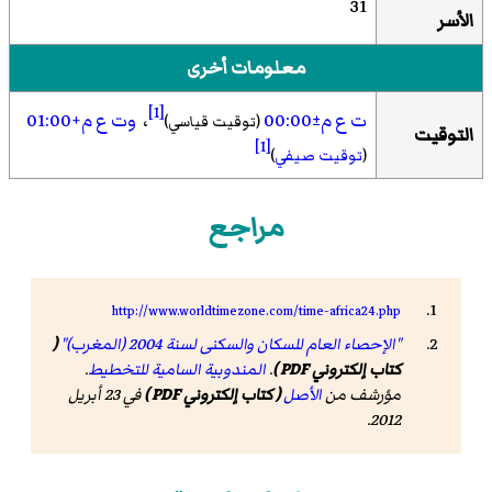
31
الأسر
معلومات أخرى
[1]
ت ع م±00:00
،
وت ع م+01:00
(توقيت قياسي)
التوقيت
[1]
(
توقيت صيفي
)
مراجع
http://www.worldtimezone.com/time-africa24.php
"الإحصاء العام للسكان والسكنى لسنة 2004 (المغرب)"
(
كتاب إلكتروني PDF )
.
المندوبية السامية للتخطيط
.
مؤرشف من
الأصل
( كتاب إلكتروني PDF )
في 23 أبريل
2012.