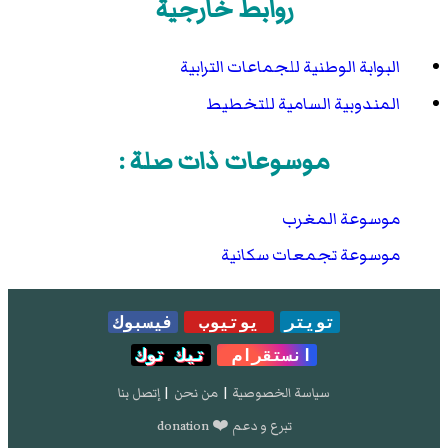
روابط خارجية
البوابة الوطنية للجماعات الترابية
المندوبية السامية للتخطيط
موسوعات ذات صلة :
موسوعة المغرب
موسوعة تجمعات سكانية
تويتر
يوتيوب
فيسبوك
انستقرام
تيك توك
سياسة الخصوصية
|
من نحن
|
إتصل بنا
تبرع و دعم ❤️ donation