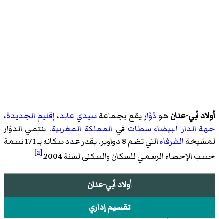
أولاد أبي-عنان
هو
دُوَّار
يقع بجماعة
سيدي عابد
،
إقليم الجديدة
،
جهة الدار البيضاء سطات
في
المملكة المغربية
. ينتمي الدوّار
لمشيخة
الشرفاء
التي تضم 8 دواوير. يقدر عدد سكانه بـ 171 نسمة
[2]
حسب الإحصاء الرسمي للسكان والسكنى لسنة 2004.
أولاد أبي-عنان
تقسيم إداري