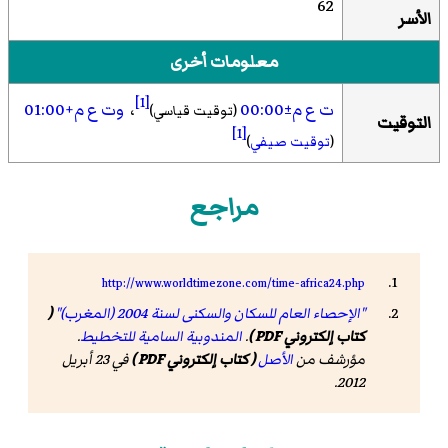
62
الأسر
معلومات أخرى
[1]
ت ع م±00:00
،
وت ع م+01:00
(توقيت قياسي)
التوقيت
[1]
(
توقيت صيفي
)
مراجع
http://www.worldtimezone.com/time-africa24.php
"الإحصاء العام للسكان والسكنى لسنة 2004 (المغرب)"
(
كتاب إلكتروني PDF )
.
المندوبية السامية للتخطيط
.
مؤرشف من
الأصل
( كتاب إلكتروني PDF )
في 23 أبريل
2012.