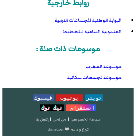
روابط خارجية
البوابة الوطنية للجماعات الترابية
المندوبية السامية للتخطيط
موسوعات ذات صلة :
موسوعة المغرب
موسوعة تجمعات سكانية
تويتر
يوتيوب
فيسبوك
انستقرام
تيك توك
سياسة الخصوصية
|
من نحن
|
إتصل بنا
تبرع و دعم ❤️ donation