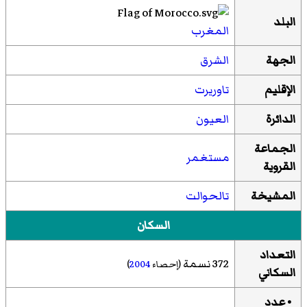
البلد
المغرب
الجهة
الشرق
الإقليم
تاوريرت
الدائرة
العيون
الجماعة
مستغمر
القروية
المشيخة
تالحوالت
السكان
التعداد
372 نسمة
(إحصاء
2004
)
السكاني
• عدد