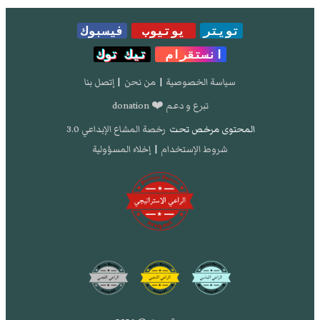
تويتر
يوتيوب
فيسبوك
انستقرام
تيك توك
سياسة الخصوصية
|
من نحن
|
إتصل بنا
تبرع و دعم ❤️ donation
المحتوى مرخص تحت
رخصة المشاع الإبداعي 3.0
شروط الإستخدام
|
إخلاء المسؤولية