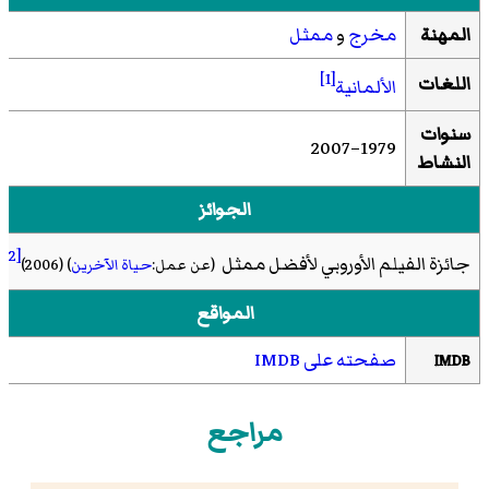
المهنة
مخرج
و
ممثل
[1]
اللغات
الألمانية
سنوات
1979–2007
النشاط
الجوائز
[2]
جائزة الفيلم الأوروبي لأفضل ممثل
(عن عمل:
حياة الآخرين
)
(2006)
المواقع
صفحته على IMDB
IMDB
مراجع