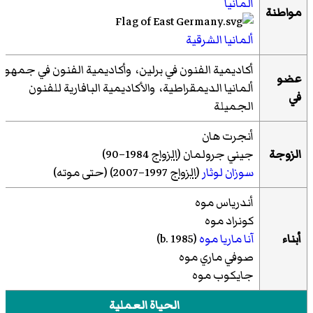
ألمانيا
مواطنة
ألمانيا الشرقية
أكاديمية الفنون في برلين، وأكاديمية الفنون في جمهوري
عضو
ألمانيا الديمقراطية، والأكاديمية البافارية للفنون
في
الجميلة
أنجرت هان
الزوجة
جيني جرولمان (
الزواج
1984–90)
سوزان لوثار
(
الزواج
1997–2007)
(حتى موته)
أندرياس موه
كونراد موه
أبناء
آنا ماريا موه
(b. 1985)
صوفي ماري موه
جايكوب موه
الحياة العملية