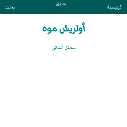
عريق
الرئيسية
بحث
أولريش موه
ممثل ألماني