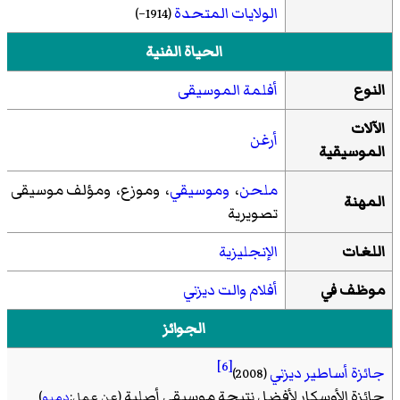
الولايات المتحدة
(1914–)
الحياة الفنية
النوع
أفلمة الموسيقى
الآلات
أرغن
الموسيقية
ملحن
،
وموسيقي
، وموزع، ومؤلف موسيقى
المهنة
تصويرية
اللغات
الإنجليزية
موظف في
أفلام والت ديزني
الجوائز
[6]
جائزة أساطير ديزني
(2008)
جائزة الأوسكار لأفضل نتيجة موسيقي أصلية
(عن عمل:
دمبو
)