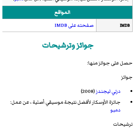
المواقع
صفحته على IMDB
IMDB
جوائز وترشيحات
حصل على جوائز منها:
جوائز
دزني ليجندز
(2008)
جائزة الأوسكار لأفضل نتيجة موسيقي أصلية
، عن عمل:
دمبو
ترشيحات