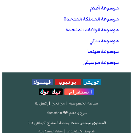
موسوعة أعلام
موسوعة المملكة المتحدة
موسوعة الولايات المتحدة
موسوعة ديزني
موسوعة سينما
موسوعة موسيقى
تويتر
يوتيوب
فيسبوك
انستقرام
تيك توك
سياسة الخصوصية
|
من نحن
|
إتصل بنا
تبرع و دعم ❤️ donation
المحتوى مرخص تحت
رخصة المشاع الإبداعي 3.0
شروط الإستخدام
|
إخلاء المسؤولية