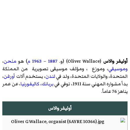
أوليفر والاس
(
Oliver Wallace
)‏ (و.
1887
–
1963
م
) هو
ملحن
،
وموسيقي
، وموزع ،
ومؤلف موسيقى تصويرية
من المملكة
المتحدة، والولايات المتحدة، ولد في
لندن
، يستخدم آلات
أورغن
،
بدأ مشواره المهني سنة 1911، توفي في
بربانك، كاليفورنيا
، عن عمر
يناهز 76 عاماً.
أوليفر والاس