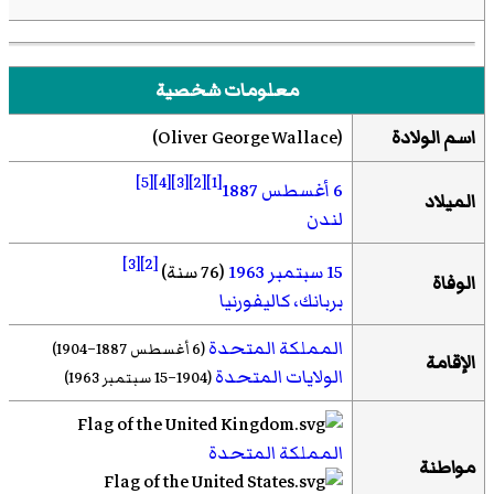
معلومات شخصية
اسم الولادة
(
Oliver George Wallace
)‏
[5]
[4]
[3]
[2]
[1]
6 أغسطس
1887
الميلاد
لندن
[3]
[2]
15 سبتمبر
1963
(76 سنة)
الوفاة
بربانك، كاليفورنيا
المملكة المتحدة
(6 أغسطس 1887–1904)
الإقامة
الولايات المتحدة
(1904–15 سبتمبر 1963)
المملكة المتحدة
مواطنة