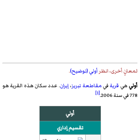
لمعانٍ أخرى، انظر
أولي (توضيح)
.
أولي
هي
قرية
في
مقاطعة تبريز
،
إيران
. عدد سكان هذه القرية هو
[1]
778 في سنة 2006.
أولي
تقسيم إداري