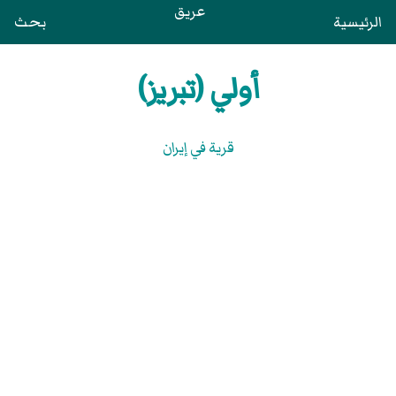
عريق
الرئيسية
بحث
أولي (تبريز)
قرية في إيران