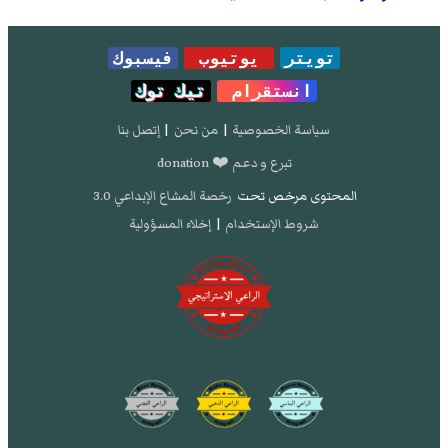
تويتر
يوتيوب
فيسبوك
انستقرام
تيك توك
سياسة الخصوصية
|
من نحن
|
إتصل بنا
تبرع و دعم ❤️ donation
المحتوى مرخص تحت
رخصة المشاع الإبداعي 3.0
شروط الإستخدام
|
إخلاء المسؤولية