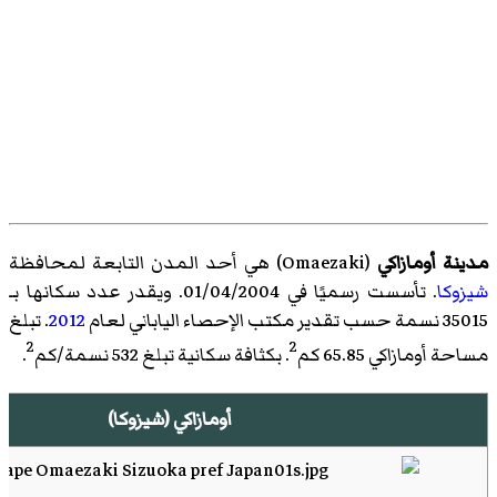
مدينة أومازاكي
(
Omaezaki
)‏ هي أحد المدن التابعة لمحافظة
شيزوكا
. تأسست رسميًا في 01/04/2004. ويقدر عدد سكانها بـ
35015 نسمة حسب تقدير مكتب الإحصاء الياباني لعام
2012
. تبلغ
2
2
مساحة أومازاكي 65.85 كم
. بكثافة سكانية تبلغ 532 نسمة/كم
.
أومازاكي (شيزوكا)