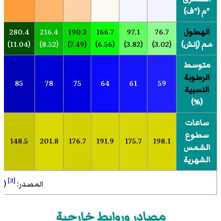
°م (°ف)
الهطول
76.7
97.1
166.7
190.2
216.4
280.4
مم (إنش)
(3.02)
(3.82)
(6.56)
(7.49)
(8.52)
(11.04)
متوسط
الرطوبة
85
78
75
64
61
59
النسبية
(%)
ساعات
سطوع
148.5
201.8
176.7
191.9
175.7
198.1
الشمس
الشهرية
[3]
المصدر: NOAA (1961-1990)
مصادر وروابط خارجية