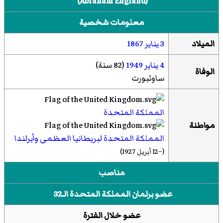
(
Abraham England
)‏
معلومات شخصية
الميلاد
3 يناير
1867
4 يناير
1949
(82 سنة)
الوفاة
ساوثبورت
المملكة المتحدة
مواطنة
المملكة المتحدة لبريطانيا العظمى وأيرلندا
(–12 أبريل 1927)
مناصب
عضو برلمان المملكة المتحدة الـ32
عضو خلال الفترة