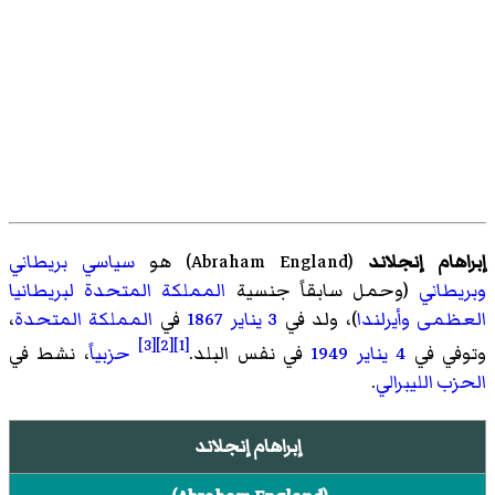
إبراهام إنجلاند
(
Abraham England
)‏ هو
سياسي
بريطاني
وبريطاني
(وحمل سابقاً جنسية
المملكة المتحدة لبريطانيا
العظمى وأيرلندا
)، ولد في
3 يناير
1867
في
المملكة المتحدة
،
[3]
[2]
[1]
وتوفي في
4 يناير
1949
في نفس البلد.
حزبياً
، نشط في
الحزب الليبرالي
.
إبراهام إنجلاند