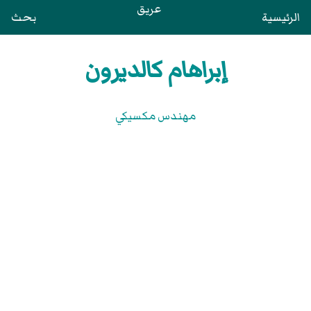
عريق
الرئيسية
بحث
إبراهام كالديرون
مهندس مكسيكي