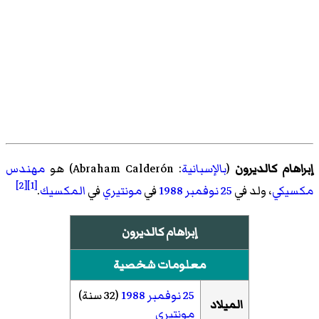
إبراهام كالديرون
(
بالإسبانية
:
Abraham Calderón
)‏ هو
مهندس
[2]
[1]
مكسيكي
، ولد في
25 نوفمبر
1988
في
مونتيري
في
المكسيك
.
إبراهام كالديرون
معلومات شخصية
25 نوفمبر
1988
(32 سنة)
الميلاد
مونتيري