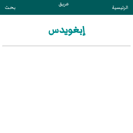
عريق
الرئيسية
بحث
إبغويدس