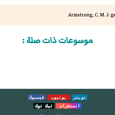
Armstrong, C. M. J. ge
موسوعات ذات صلة :
تويتر
يوتيوب
فيسبوك
انستقرام
تيك توك