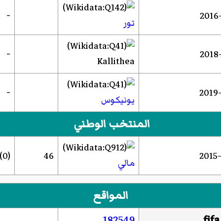
-
تور
-
Kallithea
-
يونيكوس
المنتخب الوطني
(0)
46
مالي
المواقع
182549
fif