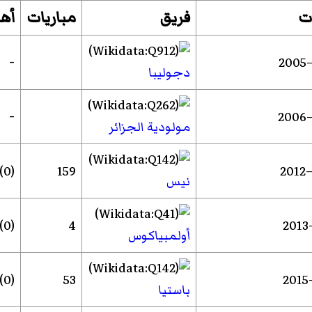
ت
فريق
مباريات
أه
-
دجوليبا
-
مولودية الجزائر
(0)
159
نيس
(0)
4
أولمبياكوس
(0)
53
باستيا