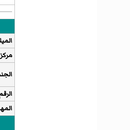
الميل
مركز
الجن
الرقم
المهن