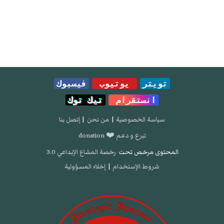
تويتر
يوتيوب
فيسبوك
انستقرام
تيك توك
سياسة الخصوصية
|
من نحن
|
إتصل بنا
تبرع و دعم ❤️ donation
المحتوى مرخص تحت
رخصة المشاع الإبداعي 3.0
شروط الإستخدام
|
إخلاء المسؤولية