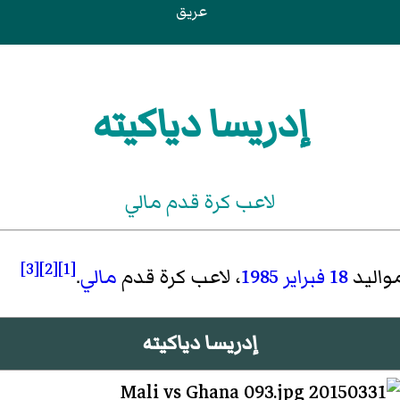
عريق
إدريسا دياكيته
لاعب كرة قدم مالي
[3]
[2]
[1]
واليد
18 فبراير
1985
، لاعب كرة قدم
مالي
.
إدريسا دياكيته