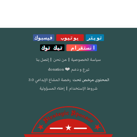
تويتر
يوتيوب
فيسبوك
انستقرام
تيك توك
سياسة الخصوصية
|
من نحن
|
إتصل بنا
تبرع و دعم ❤️ donation
المحتوى مرخص تحت
رخصة المشاع الإبداعي 3.0
شروط الإستخدام
|
إخلاء المسؤولية