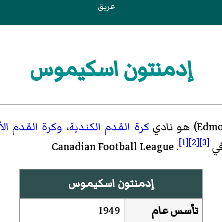
عريق
إدمنتون اسكيموس
Edmo
)‏ هو نادي
كرة القدم الكندية
،
وكرة القدم الأ
[1]
[2]
[3]
Canadi .
إدمنتون اسكيموس
تأسس عام
1949