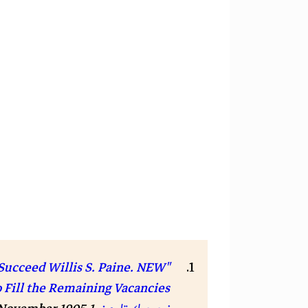
ucceed Willis S. Paine. NEW
ill the Remaining Vacancies"