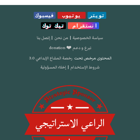
تويتر
يوتيوب
فيسبوك
انستقرام
تيك توك
سياسة الخصوصية
|
من نحن
|
إتصل بنا
تبرع و دعم ❤️ donation
المحتوى مرخص تحت
رخصة المشاع الإبداعي 3.0
شروط الإستخدام
|
إخلاء المسؤولية