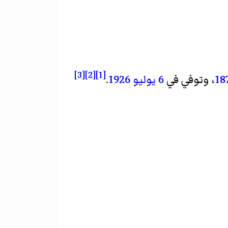
[3]
[2]
[1]
18
، وتوفي في
6 يوليو
1926
.