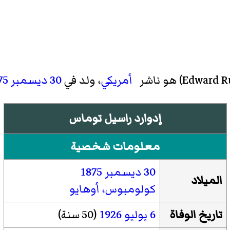
Edward R
)‏ هو ناشر
أمريكي
، ولد في
30 ديسمبر
75
إدوارد راسيل توماس
معلومات شخصية
30 ديسمبر
1875
الميلاد
كولومبوس، أوهايو
تاريخ الوفاة
6 يوليو
1926
(50 سنة)