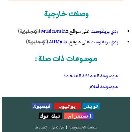
وصلات خارجية
إدي بريفوست
على موقع
MusicBrainz
(الإنجليزية)
إدي بريفوست
على موقع
AllMusic
(الإنجليزية)
موسوعات ذات صلة :
موسوعة المملكة المتحدة
موسوعة أعلام
تويتر
يوتيوب
فيسبوك
انستقرام
تيك توك
سياسة الخصوصية
|
من نحن
|
إتصل بنا