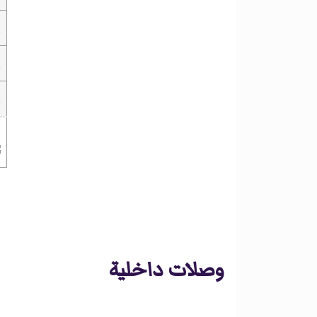
ا
ا
ا
ت
وصلات داخلية