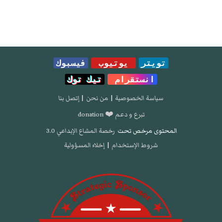
تويتر
يوتيوب
فيسبوك
انستقرام
تيك توك
سياسة الخصوصية
|
من نحن
|
إتصل بنا
تبرع و دعم ❤️ donation
المحتوى مرخص تحت
رخصة المشاع الإبداعي 3.0
شروط الإستخدام
|
إخلاء المسؤولية