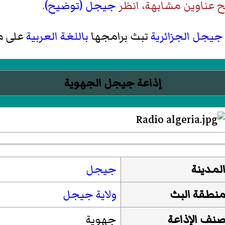
ح عناوين مشابهة، انظر
جيجل (توضيح)
.
ة جيجل
الجزائرية
تبث برامجها
باللغة العربية
على 
إذاعة جيجل الجهوية
لمدينة
جيجل
نطقة البث
ولاية جيجل
نف الإذاعة
جهوية