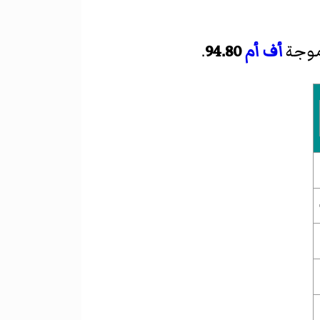
موجة
أف أم
94.80
.