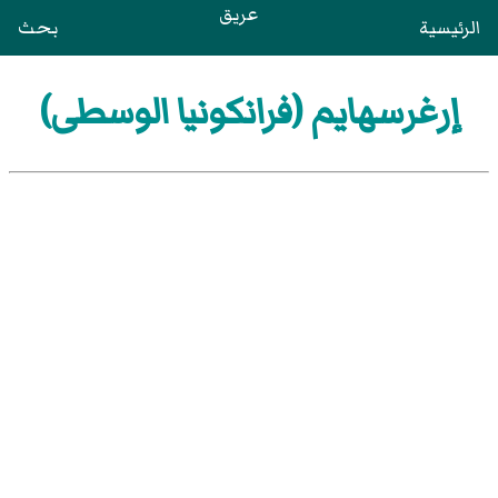
عريق
الرئيسية
بحث
إرغرسهايم (فرانكونيا الوسطى)