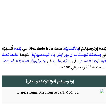
بَلدَة إرغرسهَايِمّ
(
بالأَلمانِيَّة
:
) هي
بَلدَة
أَلمانِيَّة
Gemeinde Ergersheim
في
مِنطَقَة
نُويشَتَات آن دِير آيش-بَاد ڤيندسهَايِمّ
التَّابِعة
لمُحافظة
فرانْكُونيَا الوُسطَى
في
وِلاَية
باڤارِيا
في
جُمهُوريَّة أَلمَانيَا الاِتّحاديّة
.
بمِساحة تُقَدَّر بحَوالَي 30 كم².
إرغرسهايم (فرانكونيا الوسطى)