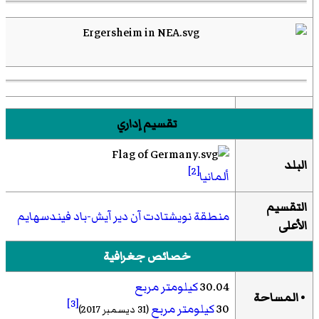
تقسيم إداري
البلد
[2]
ألمانيا
التقسيم
منطقة نويشتادت آن دير آيش-باد فيندسهايم
الأعلى
خصائص جغرافية
30.04
كيلومتر مربع
• المساحة
[3]
30
كيلومتر مربع
(31 ديسمبر 2017)