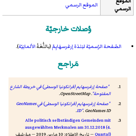
الموقع
الموقع الرسمي
الرسمي
وُصلات خارجيّة
الصّفحة الرّسميّة لبَلدَة إرغرسهَايِمّ
(باللُّغَةُ
الألمانِيّة
).
مَراجع
"صفحة إرغرسهايم (فرانكونيا الوسطى) في خريطة الشارع
المفتوحة"
.
OpenStreetMap
.
"صفحة إرغرسهايم (فرانكونيا الوسطى) في GeoNames
.
ID"
.
GeoNames ID
Alle politisch selbständigen Gemeinden mit
ausgewählten Merkmalen am 31.12.2018 (4.
Quartal)
— تاريخ الاطلاع: 10 مارس 2019 — مؤرشف