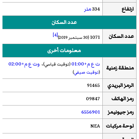
ارتفاع
334
متر
عدد السكان
[4]
عدد السكان
1071
(30 سبتمبر 2019)
معلومات أخرى
ت ع م+01:00
،
وت ع م+02:00
(توقيت قياسي)
منطقة زمنية
(
توقيت صيفي
)
الرمز البريدي
91465
رمز الهاتف
09847
رمز جيونيمز
6556901
لوحة مركبات
NEA