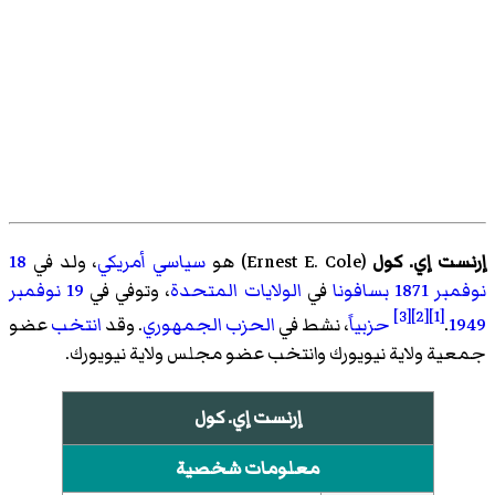
إرنست إي. كول
(
Ernest E. Cole
)‏ هو
سياسي
أمريكي
، ولد في
18
نوفمبر
1871
بسافونا
في
الولايات المتحدة
، وتوفي في
19 نوفمبر
[3]
[2]
[1]
1949
.
حزبياً
، نشط في
الحزب الجمهوري
. وقد
انتخب
عضو
جمعية ولاية نيويورك وانتخب عضو مجلس ولاية نيويورك.
إرنست إي. كول
معلومات شخصية