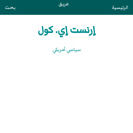
عريق
الرئيسية
بحث
إرنست إي. كول
سياسي أمريكي