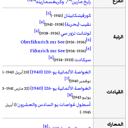
الفرع
رايخ مارين
،
وكريغسمارينه
[5]
كورفيتنكابيتان
(1945–)
[6]
نقيب (بحرية)
(1938–1941)
[6]
لوتنانت تزور سي
(1936–1938)
الرتبة
[6]
Oberfähnrich zur See
(1936–1936)
[6]
Fähnrich zur See
(1934–1936)
[6]
سيكادت
(1933–1934)
الغواصة الألمانية يو-120 (1940)
(20 أبريل 1940–5
[7]
نوفمبر 1940)
الغواصة الألمانية يو-126 (1940)
(22 مارس 1941–3
القيادات
[8]
يوليو 1943)
أسطول غواصات يو السادس والعشرون
(1 أبريل
1945–)
المعارك
[8]