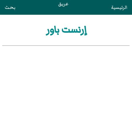
عريق
الرئيسية
بحث
إرنست باور