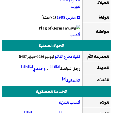
الميلاد
فورت
الوفاة
12 مارس
1988
(74 سنة)
مواطنة
ألمانيا
الحياة العملية
المدرسة الأم
كلية دفاع الناتو
(يونيو 1956–فبراير 1957)
[1]
[4]
[2]
[3]
[1]
[2]
المهنة
رجل غواصة
،
وجندي
[2]
اللغات
الألمانية
الخدمة العسكرية
الولاء
ألمانيا النازية
[1]
[4]
[4]