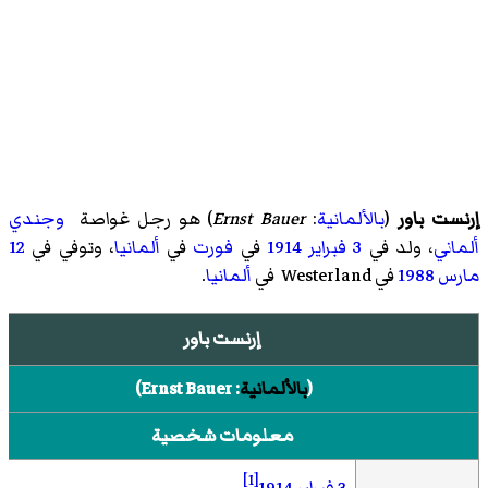
إرنست باور
(
بالألمانية
:
Ernst Bauer
)‏ هو
رجل غواصة
وجندي
ألماني
، ولد في
3 فبراير
1914
في
فورت
في
ألمانيا
، وتوفي في
12
مارس
1988
في Westerland في
ألمانيا
.
إرنست باور
(
بالألمانية
:
Ernst Bauer
)‏
معلومات شخصية
[1]
3 فبراير
1914