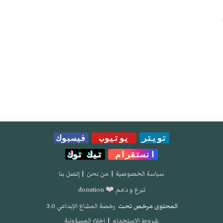
تويتر
يوتيوب
فيسبوك
انستقرام
تيك توك
سياسة الخصوصية
|
من نحن
|
إتصل بنا
تبرع و دعم ❤️ donation
المحتوى مرخص تحت
رخصة المشاع الإبداعي 3.0
شروط الإستخدام
|
إخلاء المسؤولية