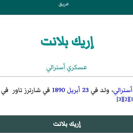
عريق
إريك بلانت
عسكري أسترالي
أسترالي
، ولد في
23 أبريل
1890
في
شارترز تاور
في
[3]
[2]
إريك بلانت