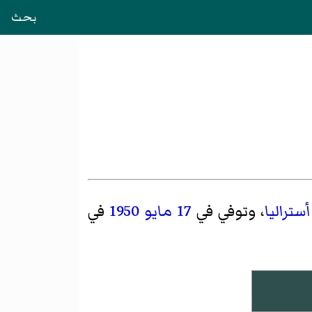
بحث
أستراليا
، وتوفي في
17 مايو
1950
في