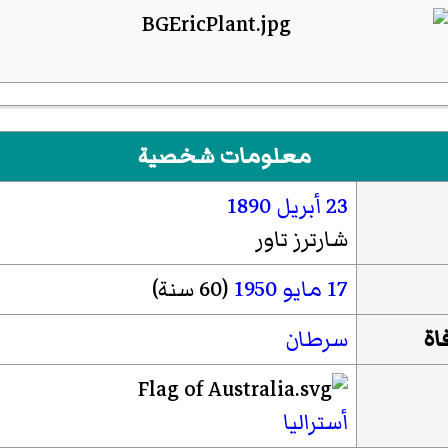
معلومات شخصية
23 أبريل
1890
شارترز تاور
17 مايو
1950
(60 سنة)
اة
سرطان
أستراليا