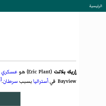
الرئيسية
إريك بلانت
(
Eric Plant
)‏ هو
عسكري
[1]
Bayview في
أستراليا
بسبب
سرطان
.