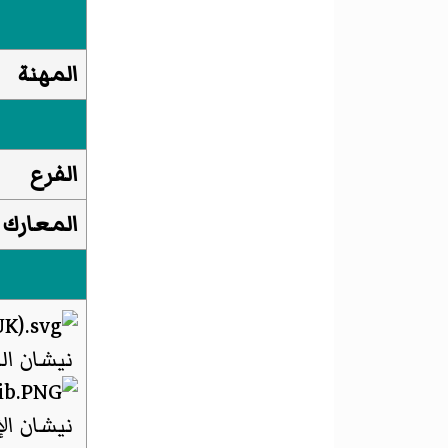
المهنة
الفرع
المعارك 
نيشان ال
نيشان الإ