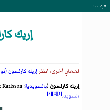
الرئيسية
إريك كا
لمعانٍ أخرى، انظر
إريك كارلسون (تو
إريك كارلسون
(
بالسويدية
:
k Karlsson
[3]
[2]
[1]
السويد
.