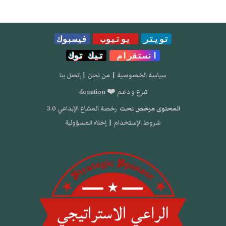
تويتر
يوتيوب
فيسبوك
انستقرام
تيك توك
سياسة الخصوصية
|
من نحن
|
إتصل بنا
تبرع و دعم ❤️ donation
المحتوى مرخص تحت
رخصة المشاع الإبداعي 3.0
شروط الإستخدام
|
إخلاء المسؤولية