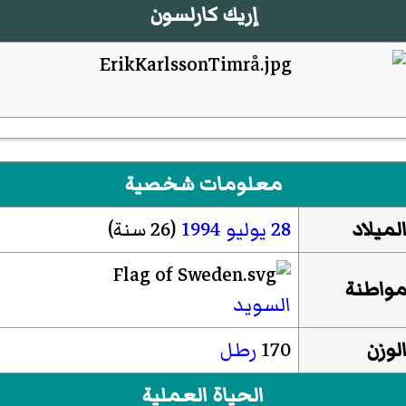
إريك كارلسون
معلومات شخصية
لميلاد
28 يوليو
1994
(26 سنة)
واطنة
السويد
لوزن
170
رطل
الحياة العملية