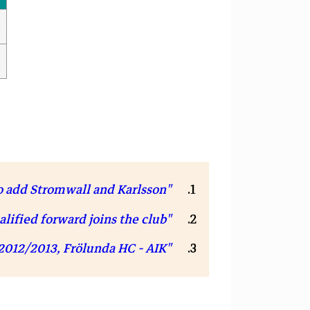
ا
ا
"KooKoo add Stromwall and Karlsson"
"Qualified forward joins the club"
"Elitserien - 2012/2013, Frölunda HC - AIK"