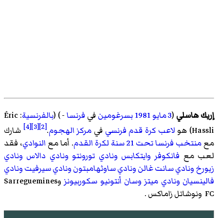
إريك هاسلي
(
3 مايو
1981
بسرغومين
في
فرنسا
- ) (
بالفرنسية
:
Éric
[4]
[3]
[2]
Hassli
)‏ هو
لاعب كرة قدم
فرنسي
في
مركز
الهجوم
.
شارك
مع
منتخب فرنسا تحت 21 سنة لكرة القدم
. أما مع
النوادي
، فقد
لعب مع
فانكوفر وايتكابس
ونادي تورونتو
ونادي دالاس
ونادي
زيورخ
ونادي سانت غالن
ونادي ساوثهامبتون
ونادي سيرفيت
ونادي
فالينسيان
ونادي ميتز
وسان أنتونيو سكوربيونز
وSarreguemines
FC
ونوشاتل زاماكس
.