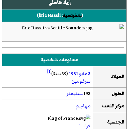
إريك هاسلي
(
بالفرنسية
:
Éric Hassli
)‏
معلومات شخصية
[1]
3 مايو
1981
(39 سنة)
الميلاد
سرغومين
الطول
193
سنتيمتر
مركز اللعب
مهاجم
الجنسية
فرنسا