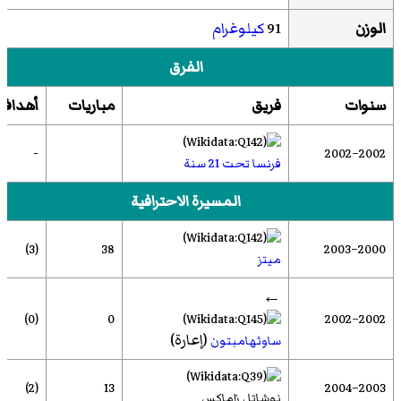
الوزن
91
كيلوغرام
الفرق
سنوات
فريق
مباريات
أهداف
-
2002–2002
فرنسا تحت 21 سنة
المسيرة الاحترافية
(3)
38
2000–2003
ميتز
←
(0)
0
2002–2002
(إعارة)
ساوثهامبتون
(2)
13
2003–2004
نوشاتل زاماكس