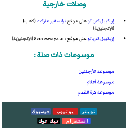
وصلات خارجية
إزيكييل كاربالو
على موقع
ترانسفير ماركت
(لاعب)
(الإنجليزية)
إزيكييل كاربالو
على موقع Scoresway.com
(الإنجليزية)
موسوعات ذات صلة :
موسوعة الأرجنتين
موسوعة أعلام
موسوعة كرة القدم
تويتر
يوتيوب
فيسبوك
انستقرام
تيك توك