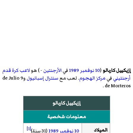
إزيكييل كاربالو
(
10 نوفمبر
1989
في
الأرجنتين
- ) هو
لاعب كرة قدم
أرجنتيني
في
مركز
الهجوم
. لعب مع
سنترال إسبانيول
و9 de Julio
.
de Morteros
إزيكييل كاربالو
معلومات شخصية
[1]
الميلاد
10 نوفمبر
1989
(31 سنة)